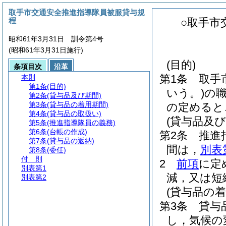
取手市交通安全推進指導隊員被服貸与規
程
○取手市
昭和61年3月31日 訓令第4号
(昭和61年3月31日施行)
(目的)
条項目次
沿革
第1条
取手
本則
第1条
(目的)
いう。)
の
第2条
(貸与品及び期間)
第3条
(貸与品の着用期間)
の定めると
第4条
(貸与品の取扱い)
(貸与品及び
第5条
(推進指導隊員の義務)
第6条
(台帳の作成)
第2条
推進
第7条
(貸与品の返納)
間は，
別表
第8条
(委任)
付 則
2
前項
に定
別表第1
減，又は短
別表第2
(貸与品の着
第3条
貸与
し，気候の