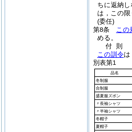
ちに返納し
は，この限
(委任)
第8条
この
める。
付
則
この訓令
は
別表第1
品名
冬制服
合制服
盛夏服ズボン
〃長袖シャツ
〃半袖シャツ
冬帽子
夏帽子