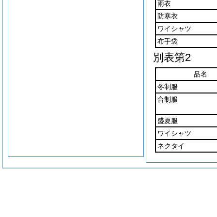
雨衣
防寒衣
ワイシャツ
布手袋
別表第2
品名
冬制服
合制服
盛夏服
ワイシャツ
ネクタイ