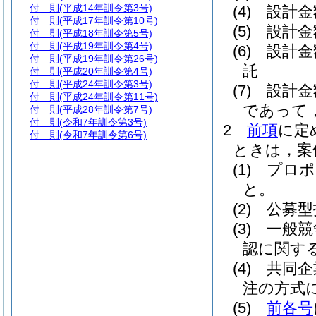
付 則
(平成14年訓令第3号)
(4)
設計金
付 則
(平成17年訓令第10号)
(5)
設計金
付 則
(平成18年訓令第5号)
付 則
(平成19年訓令第4号)
(6)
設計金
付 則
(平成19年訓令第26号)
託
付 則
(平成20年訓令第4号)
付 則
(平成24年訓令第3号)
(7)
設計金
付 則
(平成24年訓令第11号)
であって
付 則
(平成28年訓令第7号)
付 則
(令和7年訓令第3号)
2
前項
に定
付 則
(令和7年訓令第6号)
ときは，案
(1)
プロポ
と。
(2)
公募型
(3)
一般競
認に関す
(4)
共同企
注の方式
(5)
前各号