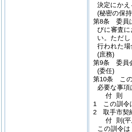
決定にかえ
(秘密の保持
第8条
委員
びに審査に
い。
ただし
行われた場
(庶務)
第9条
委員
(委任)
第10条
こ
必要な事項
付
則
1
この訓令
2
取手市契
付
則
(
この訓令は