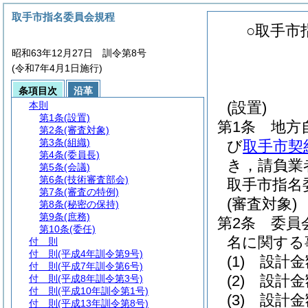
取手市指名委員会規程
○取手市
昭和63年12月27日 訓令第8号
(令和7年4月1日施行)
条項目次
沿革
(設置)
本則
第1条
(設置)
第1条
地方
第2条
(審査対象)
第3条
(組織)
び
取手市契
第4条
(委員長)
き，請負業
第5条
(会議)
第6条
(技術審査部会)
取手市指名
第7条
(審査の特例)
(審査対象)
第8条
(秘密の保持)
第9条
(庶務)
第2条
委員
第10条
(委任)
名に関する
付 則
付 則
(平成4年訓令第9号)
(1)
設計金
付 則
(平成7年訓令第6号)
(2)
設計金
付 則
(平成8年訓令第3号)
付 則
(平成10年訓令第1号)
(3)
設計金
付 則
(平成13年訓令第8号)