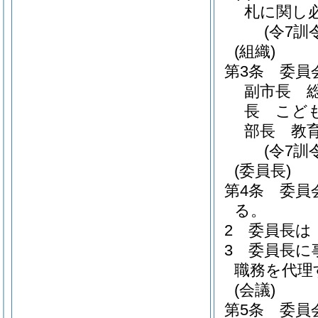
札に関し
(令7訓
(組織)
第3条
委員
副市長 
長 こど
部長 教
(令7訓
(委員長)
第4条
委員
る。
2
委員長は
3
委員長に
職務を代理
(会議)
第5条
委員