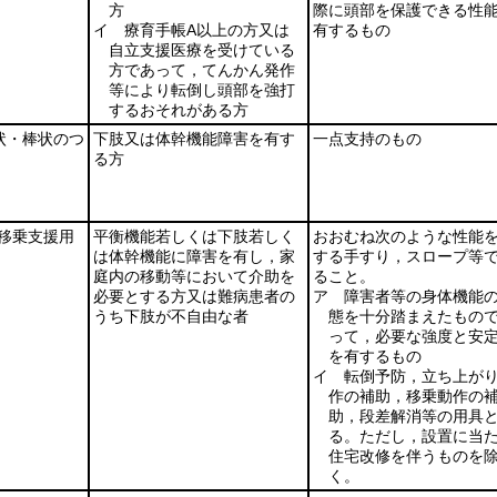
方
際に頭部を保護できる性
イ 療育手帳A以上の方又は
有するもの
自立支援医療を受けている
方であって，てんかん発作
等により転倒し頭部を強打
するおそれがある方
状・棒状のつ
下肢又は体幹機能障害を有す
一点支持のもの
る方
移乗支援用
平衡機能若しくは下肢若しく
おおむね次のような性能
は体幹機能に障害を有し，家
する手すり，スロープ等
庭内の移動等において介助を
ること。
必要とする方又は難病患者の
ア 障害者等の身体機能
うち下肢が不自由な者
態を十分踏まえたもの
って，必要な強度と安
を有するもの
イ 転倒予防，立ち上が
作の補助，移乗動作の
助，段差解消等の用具
る。ただし，設置に当
住宅改修を伴うものを
く。