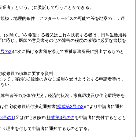
事業者」という。)
に委託して行うことができる。
営規模，地理的条件，アフターサービスの可能性等を勘案の上，適
。)
を除く。)
を希望する者又はこれを扶養する者は，日常生活用具
要に応じ，医師の意見書その他の障害の程度の確認に必要な書類を
1号の2
)
に次に掲げる書類を添えて福祉事務所長に提出するものと
宅改修費の積算に要する資料
たって，寡婦
(夫)
控除のみなし適用を受けようとする申請者等は，
らない。
該障害者等の身体的状況，経済的状況，家庭環境及び住宅環境等を
は住宅改修費給付決定通知書
(
様式第2号の2
)
により申請者に通知
3号の1
)
又は住宅改修券
(
様式第3号の2
)
を申請者に交付するととも
より理由を付して申請者に通知するものとする。