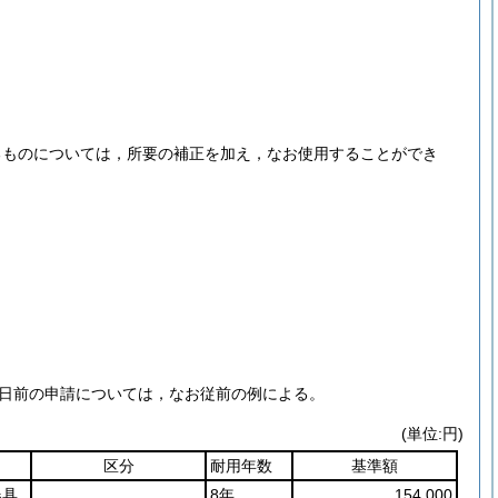
るものについては，所要の補正を加え，なお使用することができ
同日前の申請については，なお従前の例による。
(単位:円)
区分
耐用年数
基準額
器具
8年
154,000