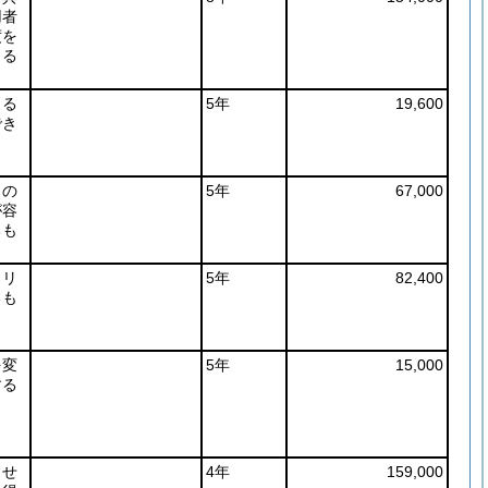
用者
度を
きる
よる
5年
19,600
でき
もの
5年
67,000
が容
るも
まリ
5年
82,400
るも
を変
5年
15,000
する
させ
4年
159,000