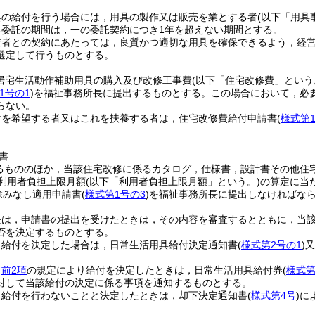
具の給付を行う場合には，用具の製作又は販売を業とする者
(以下「用具
る委託の期間は，一の委託契約につき1年を超えない期間とする。
業者との契約にあたっては，良質かつ適切な用具を確保できるよう，経
選定して行うものとする。
(居宅生活動作補助用具の購入及び改修工事費
(以下「住宅改修費」という
1号の1
)
を福祉事務所長に提出するものとする。
この場合において，必
らない。
付を希望する者又はこれを扶養する者は，住宅改修費給付申請書
(
様式第
書
るもののほか，当該住宅改修に係るカタログ，仕様書，設計書その他住
利用者負担上限月額
(以下「利用者負担上限月額」という。)
の算定に当
除みなし適用申請書
(
様式第1号の3
)
を福祉事務所長に提出しなければな
長は，申請書の提出を受けたときは，その内容を審査するとともに，当
否を決定するものとする。
，給付を決定した場合は，日常生活用具給付決定通知書
(
様式第2号の1
)
又
，
前2項
の規定により給付を決定したときは，日常生活用具給付券
(
様式第
対して当該給付の決定に係る事項を通知するものとする。
，給付を行わないことと決定したときは，却下決定通知書
(
様式第4号
)
に