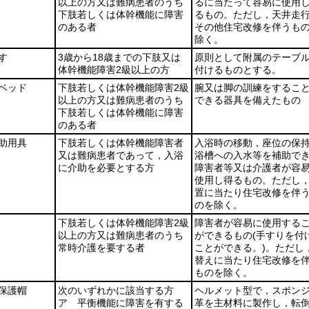
以上の方又は難病患者のうち
るに当たって容易に使用
下肢若しくは体幹機能に障害
るもの。ただし，天井走
のある者
その他住宅改修を伴うも
除く。
す
3歳から18歳までの下肢又は
原則として附属のテーブ
体幹機能障害2級以上の方
付けるものとする。
ベッド
下肢若しくは体幹機能障害2級
腕又は脚の訓練をするこ
以上の方又は難病患者のうち
できる器具を備えたもの
下肢若しくは体幹機能に障害
のある者
助用具
下肢若しくは体幹機能障害者
入浴時の移動，座位の保
又は難病患者であって，入浴
浴槽への入水等を補助で
に介助を必要とする方
障害者等又は介護者が容
使用し得るもの。ただし
置に当たり住宅改修を伴
のを除く。
下肢若しくは体幹機能障害2級
障害者が容易に使用する
以上の方又は難病患者のうち
ができるもの
(手すりを付
常時介護を要する者
ことができる。)
。ただし
替えに当たり住宅改修を
ものを除く。
保護帽
次のいずれかに該当する方
ヘルメット型で，スポン
ア 平衡機能に障害を有する
革を主材料に製作し，転