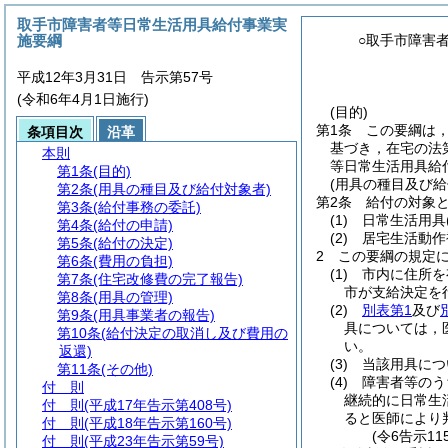
取手市障害者等日常生活用具給付事業実
施要綱
○取手市障害
平成12年3月31日 告示第57号
(令和6年4月1日施行)
(目的)
第1条
この要綱は
条項目次
沿革
基づき，在宅の法
本則
等日常生活用具給
第1条
(目的)
(用具の種目及び給
第2条
(用具の種目及び給付対象者)
第2条
給付の対象
第3条
(給付事務の委託)
(1)
日常生活用具
第4条
(給付の申請)
(2)
居宅生活動作
第5条
(給付の決定)
2
この要綱の規定
第6条
(費用の負担)
(1)
市内に住所を
第7条
(住宅改修費の完了報告)
市が支給決定を
第8条
(用具の管理)
(2)
別表第1
及び
第9条
(用具事業者の報告)
具については，
第10条
(給付決定の取消し及び費用の
い。
返還)
(3)
当該用具につ
第11条
(その他)
(4)
障害者等のう
付 則
継続的に日常生
付 則
(平成17年告示第408号)
ると医師により
付 則
(平成18年告示第160号)
(令6告示1
付 則
(平成23年告示第59号)