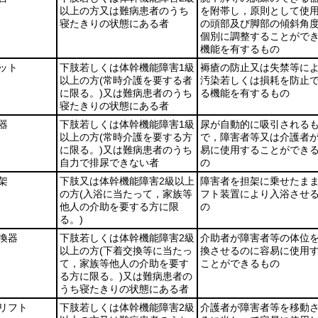
以上の方又は難病患者のうち
を附帯し，原則として使
寝たきりの状態にある者
の頭部及び脚部の傾斜角
個別に調整することがで
機能を有するもの
ット
下肢若しくは体幹機能障害1級
褥瘡の防止又は失禁等に
以上の方
(常時介護を要する者
汚染若しくは損耗を防止
に限る。)
又は難病患者のうち
る機能を有するもの
寝たきりの状態にある者
器
下肢若しくは体幹機能障害1級
尿が自動的に吸引される
以上の方
(常時介護を要する方
で，障害者等又は介護者
に限る。)
又は難病患者のうち
易に使用することができ
自力で排尿できない者
の
架
下肢又は体幹機能障害2級以上
障害者を担架に乗せたま
の方
(入浴に当たって，家族等
フト装置により入浴させ
他人の介助を要する方に限
の
る。)
換器
下肢若しくは体幹機能障害2級
介助者が障害者等の体位
以上の方
(下着交換等に当たっ
換させるのに容易に使用
て，家族等他人の介助を要す
ことができるもの
る方に限る。)
又は難病患者の
うち寝たきりの状態にある者
リフト
下肢若しくは体幹機能障害2級
介護者が障害者等を移動