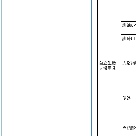
訓練い
訓練用
自立生活
入浴補
支援用具
便器
※頭部