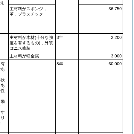
能を
主材料がスポンジ，
36,750
革，プラスチック
主材料が木材
(十分な強
3年
2,200
度を有するもの)
，外装
はニス塗装
主材料が軽金属
3,000
を有
8年
60,000
であ
の状
であ
定性
り動
補
とす
たり
除