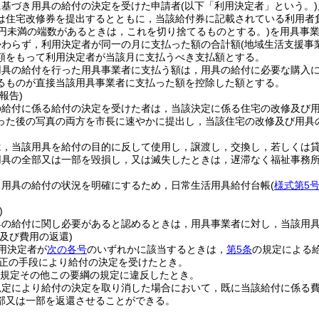
に基づき用具の給付の決定を受けた申請者
(以下「利用決定者」という。)
は住宅改修券を提出するとともに，当該給付券に記載されている利用者
0円未満の端数があるときは，これを切り捨てるものとする。)
を用具事
かわらず，利用決定者が同一の月に支払った額の合計額
(地域生活支援事
額をもって利用決定者が当該月に支払うべき支払額とする。
用具の給付を行った用具事業者に支払う額は，用具の給付に必要な購入
るものが直接当該用具事業者に支払った額を控除した額とする。
報告)
の給付に係る給付の決定を受けた者は，当該決定に係る住宅の改修及び
った後の写真の両方を市長に速やかに提出し，当該住宅の改修及び用具
は，当該用具を給付の目的に反して使用し，譲渡し，交換し，若しくは
用具の全部又は一部を毀損し，又は滅失したときは，遅滞なく福祉事務
，用具の給付の状況を明確にするため，日常生活用具給付台帳
(
様式第5号
)
具の給付に関し必要があると認めるときは，用具事業者に対し，当該用
及び費用の返還)
用決定者が
次の各号
のいずれかに該当するときは，
第5条
の規定による
正の手段により給付の決定を受けたとき。
規定その他この要綱の規定に違反したとき。
規定により給付の決定を取り消した場合において，既に当該給付に係る
部又は一部を返還させることができる。