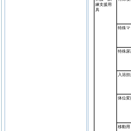
練支援用
具
特殊マ
特殊尿
入浴担
体位変
移動用