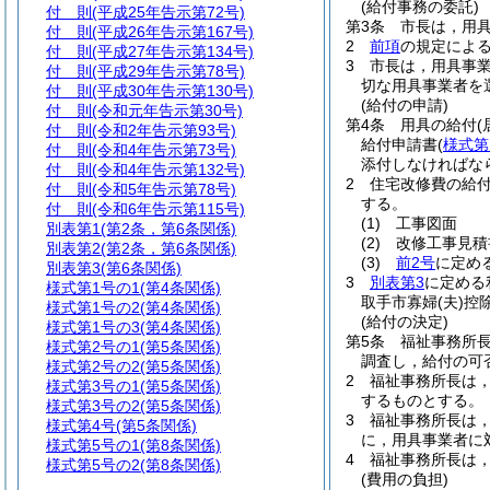
(給付事務の委託)
付 則
(平成25年告示第72号)
第3条
市長は，用
付 則
(平成26年告示第167号)
2
前項
の規定によ
付 則
(平成27年告示第134号)
3
市長は，用具事
付 則
(平成29年告示第78号)
切な用具事業者を
付 則
(平成30年告示第130号)
(給付の申請)
付 則
(令和元年告示第30号)
第4条
用具の給付
付 則
(令和2年告示第93号)
給付申請書
(
様式第
付 則
(令和4年告示第73号)
添付しなければな
付 則
(令和4年告示第132号)
2
住宅改修費の給
付 則
(令和5年告示第78号)
する。
付 則
(令和6年告示第115号)
(1)
工事図面
別表第1
(第2条，第6条関係)
(2)
改修工事見積
別表第2
(第2条，第6条関係)
(3)
前2号
に定め
別表第3
(第6条関係)
3
別表第3
に定める
様式第1号の1
(第4条関係)
取手市寡婦
(夫)
控
様式第1号の2
(第4条関係)
(給付の決定)
様式第1号の3
(第4条関係)
第5条
福祉事務所
様式第2号の1
(第5条関係)
調査し，給付の可
様式第2号の2
(第5条関係)
2
福祉事務所長は
様式第3号の1
(第5条関係)
するものとする。
様式第3号の2
(第5条関係)
3
福祉事務所長は
様式第4号
(第5条関係)
に，用具事業者に
様式第5号の1
(第8条関係)
4
福祉事務所長は
様式第5号の2
(第8条関係)
(費用の負担)