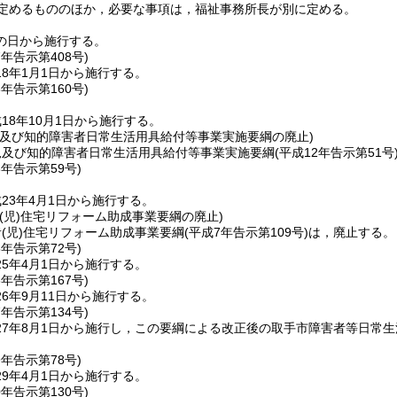
定めるもののほか，必要な事項は，福祉事務所長が別に定める。
の日から施行する。
7年
告示第408号)
8年1月1日から施行する。
8年
告示第160号)
18年10月1日から施行する。
児及び知的障害者日常生活用具給付等事業実施要綱の廃止)
児及び知的障害者日常生活用具給付等事業実施要綱
(平成12年告示第51号
3年
告示第59号)
23年4月1日から施行する。
(児)住宅リフォーム助成事業要綱の廃止)
者
(児)
住宅リフォーム助成事業要綱
(平成7年告示第109号)
は，廃止する。
5年
告示第72号)
5年4月1日から施行する。
6年
告示第167号)
6年9月11日から施行する。
7年
告示第134号)
27年8月1日から施行し，この要綱による改正後の取手市障害者等日常生
9年
告示第78号)
9年4月1日から施行する。
0年
告示第130号)