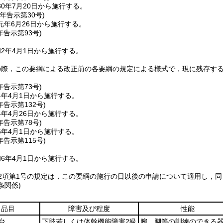
0年7月20日から施行する。
元年
告示第30号)
元年6月26日から施行する。
年
告示第93号)
2年4月1日から施行する。
の際，この要綱による改正前の各要綱の規定による様式で，現に残存す
年
告示第73号)
4年4月1日から施行する。
年
告示第132号)
年4月26日から施行する。
年
告示第78号)
5年4月1日から施行する。
年
告示第115号)
6年4月1日から施行する。
2項第1号の規定は，この要綱の施行の日以後の申請について適用し，
条関係)
品目
障害及び程度
性能
台
下肢若しくは体幹機能障害2級
腕，脚等の訓練のできる