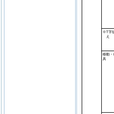
※T字
え
移動・
具