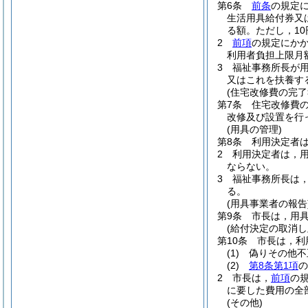
第6条
前条
の規定
生活用具給付券又
る額。ただし，1
2
前項
の規定にか
利用者負担上限月
3
福祉事務所長が
又はこれを扶養す
(住宅改修費の完了
第7条
住宅改修費
改修及び設置を行
(用具の管理)
第8条
利用決定者
2
利用決定者は，
ならない。
3
福祉事務所長は
る。
(用具事業者の報告
第9条
市長は，用
(給付決定の取消し
第10条
市長は，利
(1)
偽りその他不
(2)
第8条第1項
の
2
市長は，
前項
の
に要した費用の全
(その他)