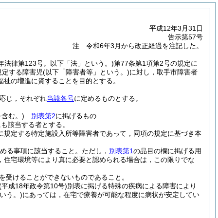
平成12年3月31日
告示第57号
注 令和6年3月から改正経過を注記した。
7年法律第123号。以下「法」という。)
第77条第1項第2号の規定に
規定する障害児
(以下「障害者等」という。)
に対し，取手市障害者
福祉の増進に資することを目的とする。
応じ，それぞれ
当該各号
に定めるものとする。
含む。)
別表第2
に掲げるもの
にも該当する者とする。
項に規定する特定施設入所等障害者であって，同項の規定に基づき本
める事項に該当すること。
ただし，
別表第1
の品目の欄に掲げる用
，住宅環境等により真に必要と認められる場合は，この限りでな
を受けることができないものであること。
(平成18年政令第10号)
別表に掲げる特殊の疾病による障害により
いう。)
にあっては，在宅で療養が可能な程度に病状が安定してい