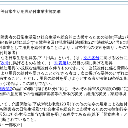
者等日常生活用具給付事業実施要綱
，障害者の日常生活及び社会生活を総合的に支援するための法律
(平成1
第4条第1項に規定する障害者及び児童福祉法
(昭和22年法律第164号)
に
付事業として用具を給付することにより，日常生活の便宜を図り，その
付対象者)
となる日常生活用具
(以下「用具」という。)
は，
次の各号
に掲げる区分に
(
次号
に掲げるものを除く。)
別表第1
の品目の欄に掲げる用具
補助用具
(小規模な住宅改修を伴うものであって，当該改修に係る費用を
により用具の給付を受けることができる者は，次に掲げる要件のいずれ
有すること。
ただし，用具の給付を受けようとする者が法第19条第3
行う場合は，この限りでない。
別表第2
の品目の欄に掲げる区分に応じ，それぞれ障害及び程度の欄に定
医師の意見書その他当該障害者等の身体的状況，経済的状況，家庭環境
いて，介護保険法
(平成9年法律第123号)
その他の法令の規定による給付
ち障害者の日常生活及び社会生活を総合的に支援するための法律施行令
活又は社会生活に相当な制限を受ける程度である者
(以下「難病患者」と
判断されていること。
15・一部改正)