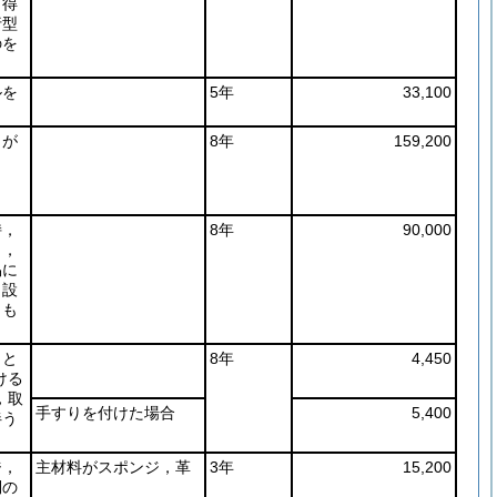
し得
行型
のを
ルを
5年
33,100
とが
8年
159,200
持，
8年
90,000
き，
易に
，設
うも
こと
8年
4,450
ける
，取
手すりを付けた場合
5,400
伴う
ジ，
主材料がスポンジ，革
3年
15,200
倒の