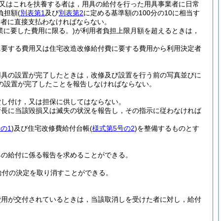
又はこれを扶養する者は，用具の給付を行った用具事業者に日常
負担額
(
別表第1
及び
別表第2
に定める基準額の100分の10に相当す
業者に直接支払わなければならない。
業に要した費用に限る。)
が利用者負担上限月額を超えるときは，
に要する費用又は住宅改造改修給付費に要する費用から利用決定者
用具の設置が完了したときは，改修及び設置を行う前の写真並びに
の設置が完了したことを報告しなければならない。
貸し付け，又は担保に供してはならない。
所長に当該毀損又は滅失の状況を報告し，その指示に従わなければ
の1
)
及び住宅改修費給付台帳
(
様式第5号の2
)
を整備するものとす
具の給付に係る報告を求めることができる。
給付の決定を取り消すことができる。
費用が交付されているときは，当該取消しを受けた者に対し，給付