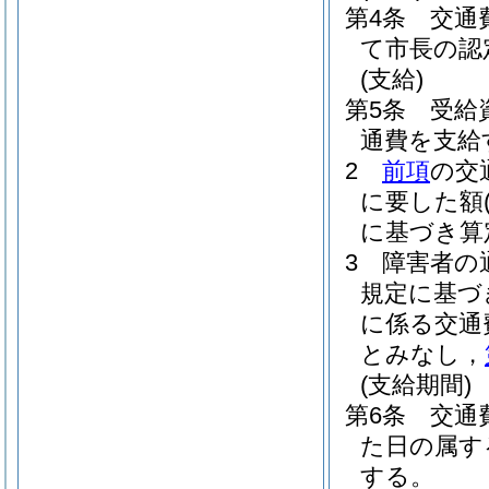
第4条
交通
て市長の認
(支給)
第5条
受給
通費を支給
2
前項
の交
に要した額
に基づき算
3
障害者の
規定に基づ
に係る交通
とみなし，
(支給期間)
第6条
交通
た日の属す
する。