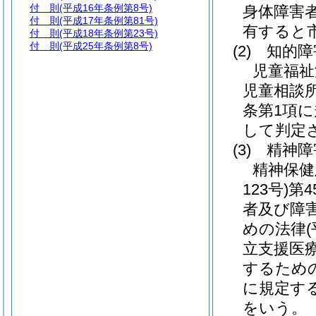
付 則
(平成16年条例第8号)
身体障害
付 則
(平成17年条例第81号)
有すると
付 則
(平成18年条例第23号)
付 則
(平成25年条例第8号)
(2)
知的障
児童福祉
児童相談
条第1項
して判定
(3)
精神障
精神保健
123号)
第
者及び障
めの法律
立支援医
するため
に規定す
をいう。