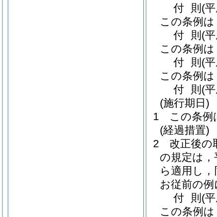
付
則
(
この条例は
付
則
(
この条例は
付
則
(
この条例は
付
則
(
(施行期日)
1
この条例
(経過措置)
2
改正後の
の規定は，
ら適用し，
お従前の例
付
則
(
この条例は