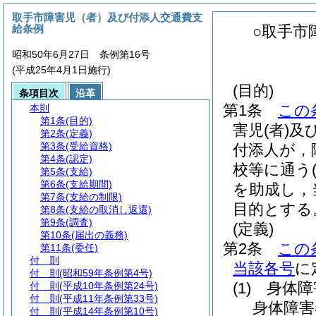
取手市障害児（者）及び付添人交通費支
給条例
○取手市
昭和50年6月27日 条例第16号
(平成25年4月1日施行)
(目的)
条項目次
沿革
第1条
この
本則
第1条
(目的)
害児
(者)
及
第2条
(定義)
第3条
(受給資格)
付添人が，
第4条
(認定)
校等に通う
第5条
(支給)
第6条
(支給期間)
を助成し，
第7条
(支給の制限)
目的とする
第8条
(支給の取消し返還)
第9条
(調査)
(定義)
第10条
(届出の義務)
第2条
この
第11条
(委任)
付 則
当該各号
に
付 則
(昭和59年条例第4号)
(1)
身体障
付 則
(平成10年条例第24号)
付 則
(平成11年条例第33号)
身体障害
付 則
(平成14年条例第10号)