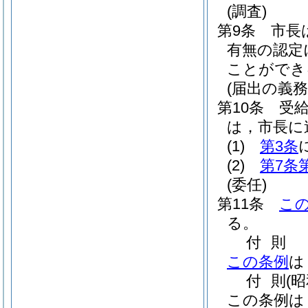
(調査)
第9条
市長
有無の認定
ことができ
(届出の義務
第10条
受
は，市長に
(1)
第3条
(2)
第7条
(委任)
第11条
こ
る。
付
則
この条例
は
付
則
(
この条例は