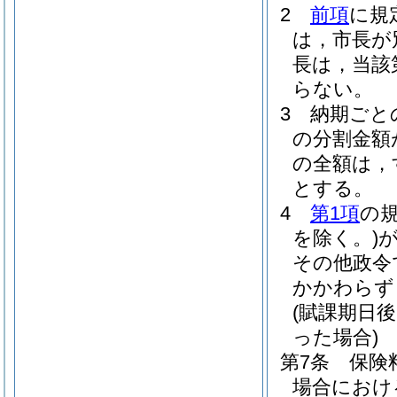
2
前項
に規
は，市長が
長は，当該
らない。
3
納期ごと
の分割金額
の全額は，
とする。
4
第1項
の
を除く。)
その他政令
かかわらず
(賦課期日
った場合)
第7条
保険
場合におけ