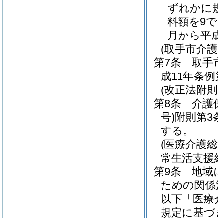
ずれかに
料額を9
月から平
(取手市介
第7条
取手
成11年条例
(改正法附
第8条
介護
号)
附則第3
する。
(医療介護
常生活支援
第9条
地域
ための関係
以下「医療
規定に基づ