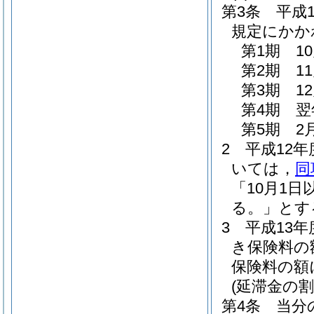
第3条
平成
規定にかか
第1期 1
第2期 1
第3期 1
第4期 翌
第5期 2
2
平成12
いては，
同
「10月1
る。」とす
3
平成13
き保険料の
保険料の額
(延滞金の割
第4条
当分