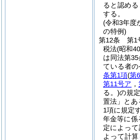
ると認める
する。
(令和3年
の特例)
第12条
第
税法
(昭和4
は同法第3
ている者の
条第1項
(
第
第11号ア
，
る。)
の規
置法」とあ
1項に規定
年金等に係
定によって
よって計算