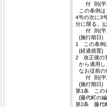
付
則
(
この条例は
4号の次に3
分に限る。)
付
則
(
(施行期日)
1
この条例
(経過措置)
2
改正後の
から適用し
なお従前の
付
則
(
(施行期日)
第1条
この
(藤代町の
第2条
藤代