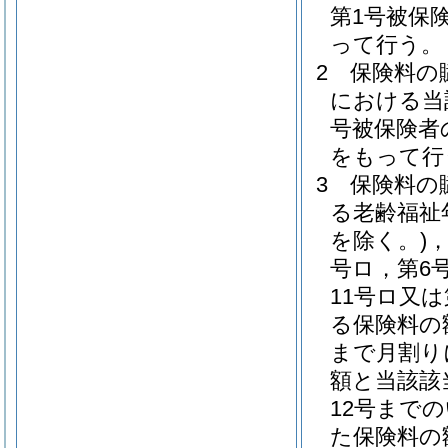
第1号被保
って行う。
2
保険料の
における当
号被保険者
をもって行
3
保険料の
る老齢福祉
を除く。)
，
号ロ，第6
11号ロ又
る保険料の
まで月割り
額と当該該
12号まで
た保険料の