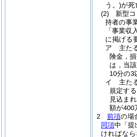
う。)
が死
(2)
新型コ
持者の事
「事業収
に掲げる
ア
主た
険金，
は，当該
10分の
イ
主た
規定する
見込まれ
額が40
2
前項
の場
同項
中「提
ければなら