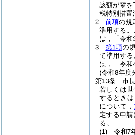
該額が零を
税特別措置
2
前項
の規
準用する。
は，「令和
3
第1項
の
て準用する
は，「令和
(令和8年
第13条
市
若しくは世
するときは
について，
定する申請
る。
(1)
令和7