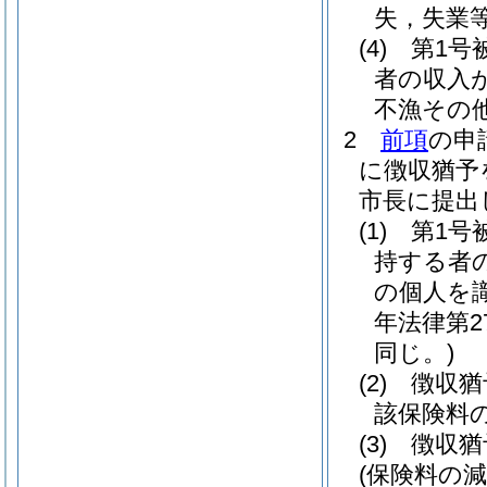
失，失業
(4)
第1号
者の収入
不漁その
2
前項
の申
に徴収猶予
市長に提出
(1)
第1号
持する者
の個人を
年法律第2
同じ。)
(2)
徴収猶
該保険料
(3)
徴収猶
(保険料の減