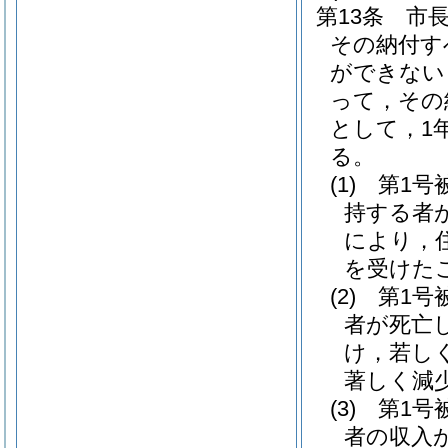
第13条
市
その納付す
ができない
って，その
として，1
る。
(1)
第1号
持する者
により，
を受けた
(2)
第1号
者が死亡
け，若し
著しく減
(3)
第1号
者の収入