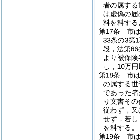
者の属する
は虚偽の届
料を科する
第17条
市は
33条の3第
段，法第6
より被保険
し，10万
第18条
市
の属する世
であった者
り文書その
従わず，又
せず，若し
を科する。
第19条
市