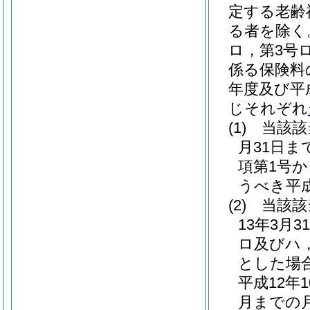
定する老齢
る者を除く
ロ，第3号
係る保険料
年度及び平
じそれぞれ
(1)
当該該
月31日ま
項第1号
うべき平
(2)
当該該
13年3月
ロ及びハ
とした場
平成12
月までの