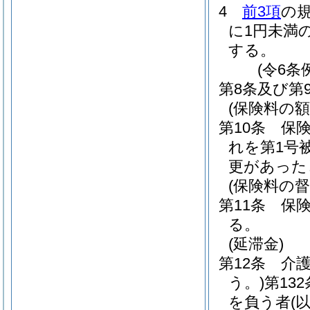
4
前3項
の
に1円未満
する。
(令6条
第8条及び第
(保険料の額
第10条
保
れを第1号
更があった
(保険料の督
第11条
保険
る。
(延滞金)
第12条
介
う。)
第13
を負う者
(