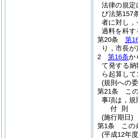
法律の規定
び法第15
者に対し，
過料を科す
第20条
第1
り，市長が
2
第16条
か
て発する納
ら起算して
(規則への委
第21条
こ
事項は，規
付
則
(施行期日)
第1条
この
(平成12年