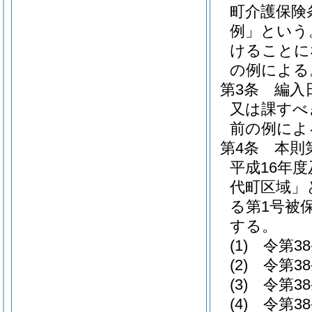
町介護保険
例」という
けることに
の例による
第3条
編入
又は課すべ
前の例によ
第4条
本則
平成16年
代町区域」
る第1号被
する。
(1)
令第3
(2)
令第3
(3)
令第3
(4)
令第3