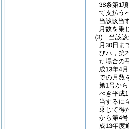
38条第1
て支払う
当該該当
月数を乗
(3)
当該該
月30日ま
びハ，第
た場合の
成13年
での月数
第1号か
べき平成
当するに
乗じて得
から第4
成13年度