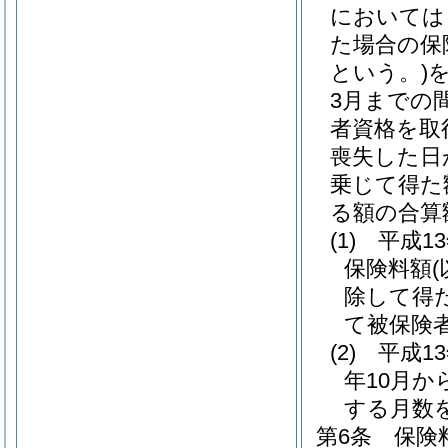
においては
た場合の保
という。)
を
3月までの
者資格を取
喪失した日
乗じて得た
る額の合算
(1)
平成1
保険料額
除して得
て被保険
(2)
平成1
年10月か
する月数
第6条
保険