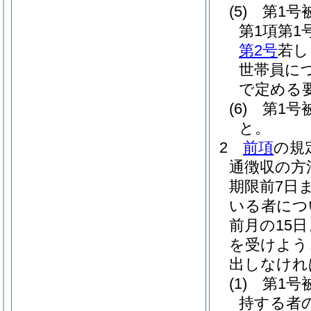
(5)
第1号
第1項第1
第2号
若し
世帯員に
で定める
(6)
第1号
と。
2
前項
の規
通徴収の方
期限前7日
いる者につ
前月の15
を受けよう
出しなけれ
(1)
第1号
持する者