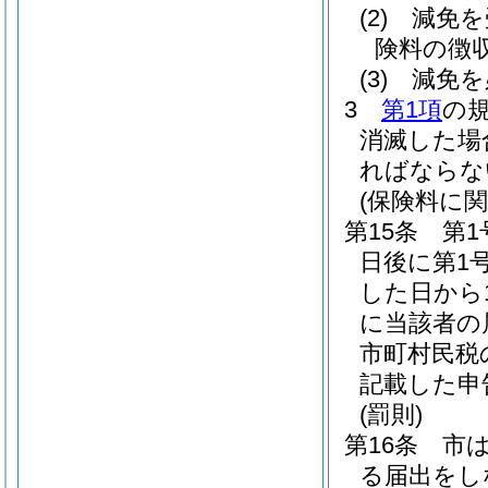
(2)
減免を
険料の徴
(3)
減免を
3
第1項
の
消滅した場
ればならな
(保険料に関
第15条
第1
日後に第1
した日から1
に当該者の
市町村民税
記載した申
(罰則)
第16条
市は
る届出をし