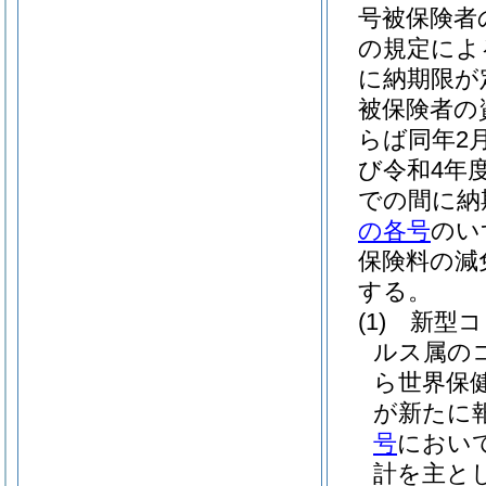
号被保険者
の規定によ
に納期限が
被保険者の
らば同年2
び令和4年
での間に納
の各号
のい
保険料の減
する。
(1)
新型コ
ルス属の
ら世界保
が新たに
号
におい
計を主と