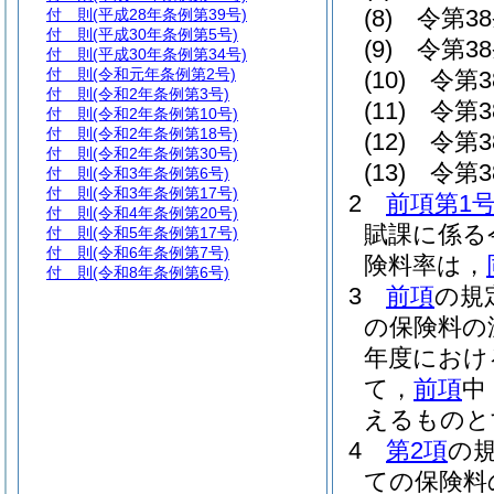
(8)
令第3
付 則
(平成28年条例第39号)
付 則
(平成30年条例第5号)
(9)
令第38
付 則
(平成30年条例第34号)
付 則
(令和元年条例第2号)
(10)
令第3
付 則
(令和2年条例第3号)
(11)
令第3
付 則
(令和2年条例第10号)
付 則
(令和2年条例第18号)
(12)
令第3
付 則
(令和2年条例第30号)
(13)
令第3
付 則
(令和3年条例第6号)
付 則
(令和3年条例第17号)
2
前項第1
付 則
(令和4年条例第20号)
賦課に係る
付 則
(令和5年条例第17号)
付 則
(令和6年条例第7号)
険料率は，
付 則
(令和8年条例第6号)
3
前項
の規
の保険料の
年度におけ
て，
前項
中
えるものと
4
第2項
の
ての保険料