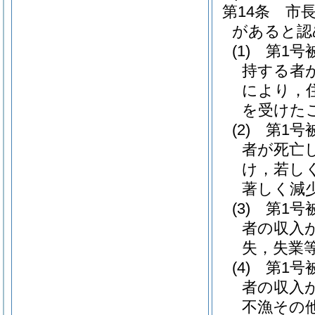
第14条
市
があると認
(1)
第1号
持する者
により，
を受けた
(2)
第1号
者が死亡
け，若し
著しく減
(3)
第1号
者の収入
失，失業
(4)
第1号
者の収入
不漁その