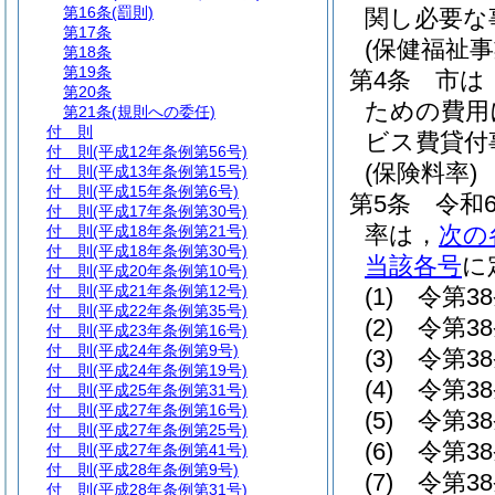
第16条
(罰則)
関し必要な
第17条
(保健福祉事
第18条
第19条
第4条
市は
第20条
ための費用
第21条
(規則への委任)
付 則
ビス費貸付
付 則
(平成12年条例第56号)
(保険料率)
付 則
(平成13年条例第15号)
付 則
(平成15年条例第6号)
第5条
令和
付 則
(平成17年条例第30号)
率は，
次の
付 則
(平成18年条例第21号)
付 則
(平成18年条例第30号)
当該各号
に
付 則
(平成20年条例第10号)
付 則
(平成21年条例第12号)
(1)
令第3
付 則
(平成22年条例第35号)
(2)
令第3
付 則
(平成23年条例第16号)
付 則
(平成24年条例第9号)
(3)
令第3
付 則
(平成24年条例第19号)
(4)
令第3
付 則
(平成25年条例第31号)
付 則
(平成27年条例第16号)
(5)
令第3
付 則
(平成27年条例第25号)
(6)
令第3
付 則
(平成27年条例第41号)
付 則
(平成28年条例第9号)
(7)
令第3
付 則
(平成28年条例第31号)