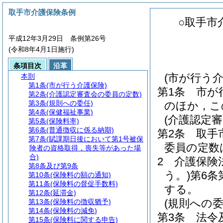
取手市介護保険条例
○取手市
平成12年3月29日 条例第26号
(令和8年4月1日施行)
条項目次
沿革
(市が行う介
本則
第1条
(市が行う介護保険)
第1条
市が
第2条
(介護認定審査会の委員の定数)
第3条
(規則への委任)
のほか，こ
第4条
(保健福祉事業)
(介護認定
第5条
(保険料率)
第6条
(普通徴収に係る納期)
第2条
取手
第7条
(賦課期日後において第1号被保
委員の定数
険者の資格取得，喪失等があった場
合)
2
介護保険
第8条及び第9条
う。)
第6条
第10条
(保険料の額の通知)
第11条
(保険料の督促手数料)
する。
第12条
(延滞金)
(規則への委
第13条
(保険料の徴収猶予)
第14条
(保険料の減免)
第3条
法令
第15条
(保険料に関する申告)