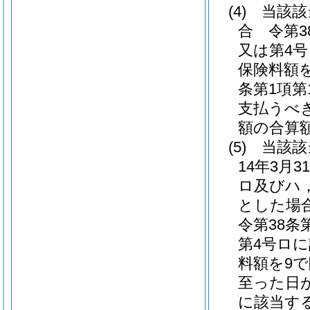
(4)
当該該
合 令第3
又は第4
保険料額
条第1項
支払うべ
額の合算
(5)
当該該
14年3月
ロ及びハ
とした場
令第38条
第4号ロ
料額を9で
至った日
に該当する