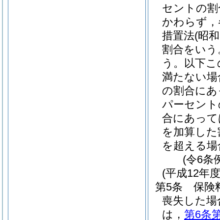
セントの割
かわらず，
措置法
(昭和
割合をいう
う。以下こ
満たない場
の割合にあ
パーセント
合にあって
を加算した
を超える場
(令6条
(平成12年
第5条
保険
喪失した場
は，
第6条