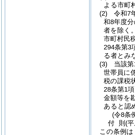
よる市町
(2)
令和7
和8年度
者を除く。
市町村民
294条
る者とみ
(3)
当該第
世帯員に
税の課税
28条第1
金額等を
あると認
(令8条
付
則
(
この条例は