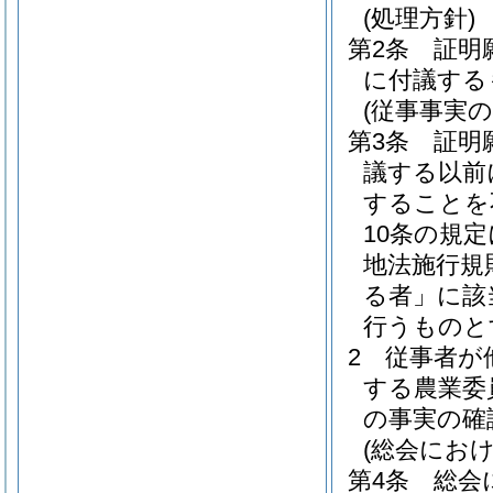
(処理方針)
第2条
証明
に付議する
(従事事実の
第3条
証明
議する以前
することを
10条の規
地法施行規
る者」に該
行うものと
2
従事者が
する農業委
の事実の確
(総会におけ
第4条
総会