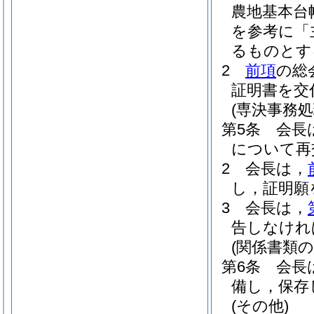
農地基本台
を参考に「
るものとす
2
前項
の総
証明書を交
(専決事務処
第5条
会長
について再
2
会長は，
し，証明願
3
会長は，
告しなけれ
(関係書類の
第6条
会長
備し，保存
(その他)