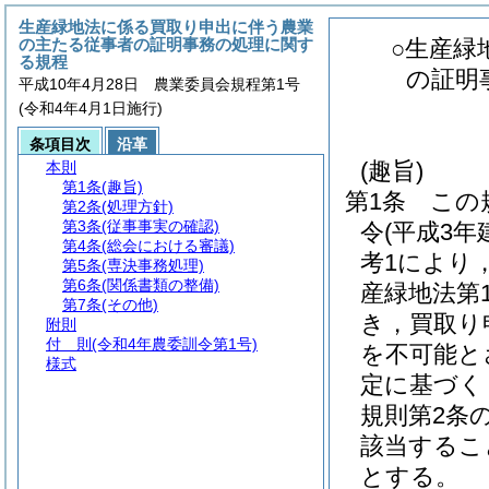
生産緑地法に係る買取り申出に伴う農業
の主たる従事者の証明事務の処理に関す
○生産緑
る規程
の証明
平成10年4月28日 農業委員会規程第1号
(令和4年4月1日施行)
条項目次
沿革
(趣旨)
本則
第1条
(趣旨)
第1条
この
第2条
(処理方針)
第3条
(従事事実の確認)
令
(平成3年
第4条
(総会における審議)
考1により
第5条
(専決事務処理)
第6条
(関係書類の整備)
産緑地法第
第7条
(その他)
き，買取り
附則
付 則
(令和4年農委訓令第1号)
を不可能と
様式
定に基づく
規則第2条
該当するこ
とする。