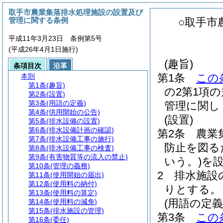
取手市農業集落排水処理施設の設置及び
管理に関する条例
○取手市
平成11年3月23日 条例第5号
(平成26年4月1日施行)
(趣旨)
条項目次
沿革
第1条
この
本則
第1条
(趣旨)
の2第1項
第2条
(設置)
第3条
(用語の定義)
管理に関し
第4条
(供用開始の公告)
(設置)
第5条
(排水設備の設置)
第6条
(排水設備計画の確認)
第2条
農業
第7条
(排水設備工事の施行)
防止を図る
第8条
(排水設備工事の検査)
第9条
(有害物質等の流入の禁止)
いう。)
を
第10条
(管理の義務)
2
排水施設
第11条
(使用開始の届出)
第12条
(使用料の納付)
りとする。
第13条
(使用料の算定)
(用語の定義
第14条
(使用料の減免)
第15条
(排水施設の管理)
第3条
この
第16条
(委任)