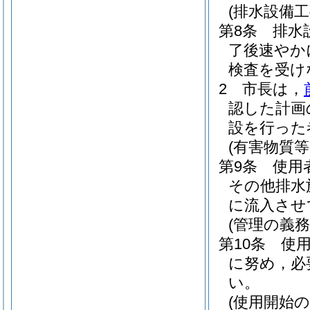
(排水設備工
第8条
排水
了後速やか
検査を受け
2
市長は，
認した計画
設を行った
(有害物質
第9条
使用
その他排水
に流入させ
(管理の義務
第10条
使
に努め，必
い。
(使用開始の