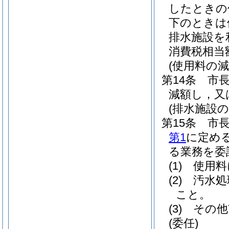
したときの
下のときは
排水施設を
消費税相当
(使用料の減
第14条
市
減額し，又
(排水施設の
第15条
市
第1
に定め
る業務を委
(1)
使用料
(2)
汚水処
こと。
(3)
その他
(委任)