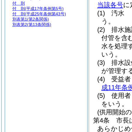
付 則
当該各号
に
付 則
(平成17年条例第5号)
(1)
汚水 
付 則
(平成25年条例第43号)
別表第1
(第2条関係)
う。
別表第2
(第13条関係)
(2)
排水施
付管を含む
水を処理
いう。
(3)
排水設
が管理す
(4)
受益
成11年条
(5)
使用者
をいう。
(供用開始の
第4条
市長
あらかじめ