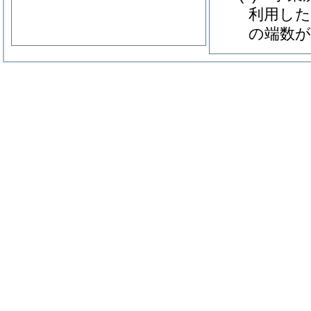
利用した
の端数