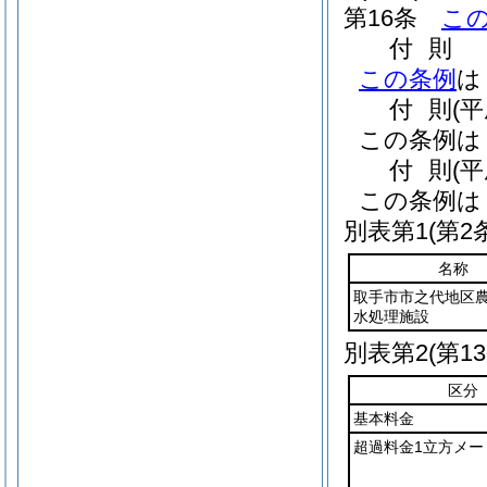
第16条
こ
付
則
この条例
は
付
則
(
この条例は
付
則
(
この条例は
別表第1
(第2
名称
取手市市之代地区
水処理施設
別表第2
(第1
区分
基本料金
超過料金1立方メー