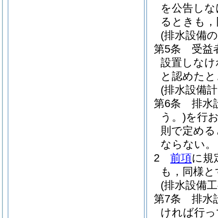
を公告しな
るときも，
(排水設備の
第5条
受益
設置しなけ
と認めたと
(排水設備計
第6条
排水
う。)
を行
則で定める
ならない。
2
前項
に規
も，同様と
(排水設備工
第7条
排水
ければ行っ