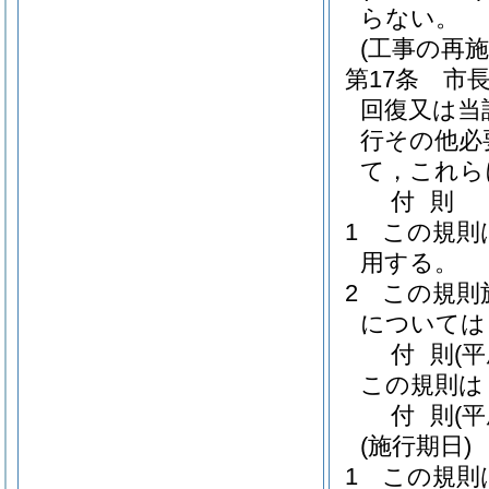
らない。
(工事の再施
第17条
市
回復又は当
行その他必
て，これら
付
則
1
この規則
用する。
2
この規則
については
付
則
(
この規則は
付
則
(
(施行期日)
1
この規則