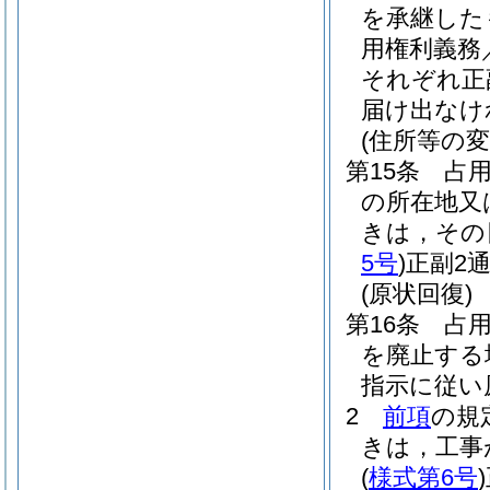
を承継した
用権利義務
それぞれ正
届け出なけ
(住所等の変
第15条
占
の所在地又
きは，その
5号
)
正副2
(原状回復)
第16条
占
を廃止する
指示に従い
2
前項
の規
きは，工事
(
様式第6号
)