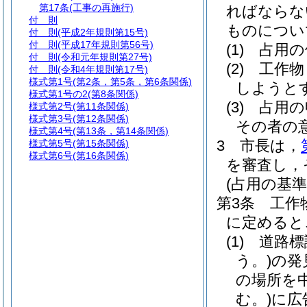
第17条
(工事の再施行)
ればならな
付 則
ものについ
付 則
(平成2年規則第15号)
付 則
(平成17年規則第56号)
(1)
占用の
付 則
(令和元年規則第27号)
(2)
工作物
付 則
(令和4年規則第17号)
様式第1号
(第2条，第5条，第6条関係)
しようと
様式第1号の2
(第8条関係)
(3)
占用の
様式第2号
(第11条関係)
様式第3号
(第12条関係)
その者の
様式第4号
(第13条，第14条関係)
3
市長は，
様式第5号
(第15条関係)
様式第6号
(第16条関係)
を審査し，
(占用の基準
第3条
工作
に定めると
(1)
道路標
う。)
の発
の場所を
む。)
に広