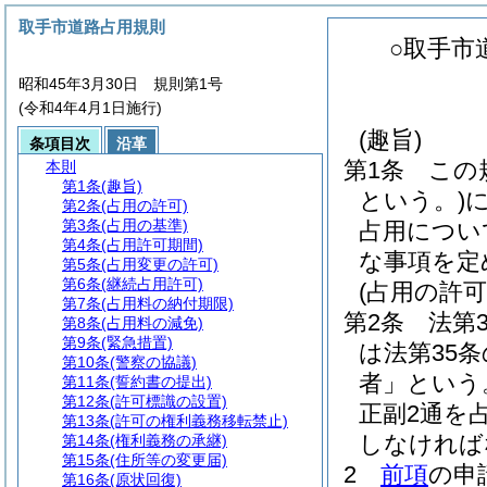
取手市道路占用規則
○取手市
昭和45年3月30日 規則第1号
(令和4年4月1日施行)
(趣旨)
条項目次
沿革
第1条
この
本則
第1条
(趣旨)
という。)
第2条
(占用の許可)
第3条
(占用の基準)
占用につい
第4条
(占用許可期間)
な事項を定
第5条
(占用変更の許可)
第6条
(継続占用許可)
(占用の許可
第7条
(占用料の納付期限)
第2条
法第
第8条
(占用料の減免)
第9条
(緊急措置)
は法第35
第10条
(警察の協議)
者」という
第11条
(誓約書の提出)
第12条
(許可標識の設置)
正副2通を
第13条
(許可の権利義務移転禁止)
しなければ
第14条
(権利義務の承継)
第15条
(住所等の変更届)
2
前項
の申
第16条
(原状回復)