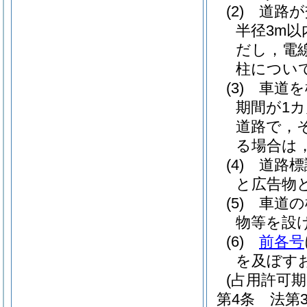
(2)
道路が
半径3m
だし，電
柱につい
(3)
車道を
期間が1
道路で，
る場合は
(4)
道路標
と広告物
(5)
車道の
物等を設
(6)
前各号
を及ぼす
(占用許可期
第4条
法第