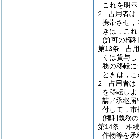
これを明示
2
占用者は
携帯させ，
きは，これ
(許可の権
第13条
占
くは貸与し
務の移転に
ときは，こ
2
占用者は
を移転しよ
請／承継届
付して，市
(権利義務の
第14条
相
作物等を承