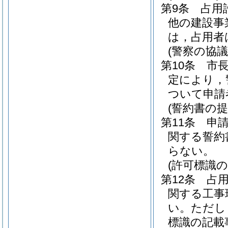
第9条
占用
他の建設事
は，占用者
(警察の協議
第10条
市
定により，
ついて申請
(誓約書の提
第11条
申
関する誓約
らない。
(許可標識の
第12条
占
関する工事
い。
ただし
標識の記載