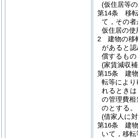
(仮住居等
第14条
移
て，その者
仮住居の使
2
建物の移
があると認
償するもの
(家賃減収補
第15条
建
転等により
れるときは
の管理費相
のとする。
(借家人に対
第16条
建
いて，移転