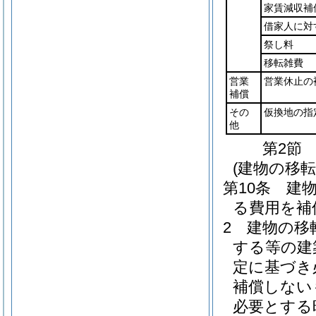
家賃減収補
借家人に対
祭し料
移転雑費
営業
営業休止の
補償
その
仮換地の指
他
第2節
(建物の移転
第10条
建
る費用を補
2
建物の移
する等の建
定に基づき
補償しない
必要とする