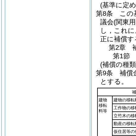
(基準に定
第8条
この
議会
(関東用
し，これに
正に補償す
第2章
第1節
(補償の種類
第9条
補償
とする。
建物
建物の移転
移転
工作物の移
料等
立竹木の移
動産の移転
仮住居等の