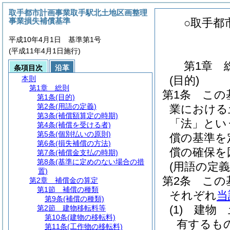
取手都市計画事業取手駅北土地区画整理
事業損失補償基準
○取手都
平成10年4月1日 基準第1号
(平成11年4月1日施行)
第1章
条項目次
沿革
(目的)
本則
第1章
総則
第1条
この
第1条
(目的)
第2条
(用語の定義)
業における
第3条
(補償額算定の時期)
「法」とい
第4条
(補償を受ける者)
第5条
(個別払いの原則)
償の基準を
第6条
(損失補償の方法)
償の確保を
第7条
(補償金支払の時期)
第8条
(基準に定めのない場合の措
(用語の定義
置)
第2条
この
第2章
補償金の算定
第1節
補償の種類
それぞれ
当
第9条
(補償の種類)
(1)
建物 
第2節
建物移転料等
第10条
(建物の移転料)
有するも
第11条
(工作物の移転料)