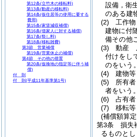
第12条
(立竹木の移転料)
設備，衛
第13条
(動産の移転料)
のある建
第14条
(仮住居等の使用に要する
費用)
(2)
工作物
第15条
(家賃減収補償)
建物に付
第16条
(借家人に対する補償)
第17条
(祭し料)
備その他
第18条
(移転雑費)
(3)
動産 
第3節
営業補償
第19条
(営業休止の補償)
付けをし
第4節
その他の措置
のをいう
第20条
(仮換地の指定等に伴う補
償)
(4)
建物等
付 則
付 則
(平成11年基準第1号)
(5)
所有者
者をいう
(6)
占有者
(7)
移転等
(補償額算定
第3条
損失
るものとし