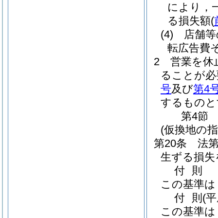
により，
る損失額
(
(4)
店舗等
転広告費
2
営業を休
ることが必
号
及び
第4
するものと
第4節
(仮換地の
第20条
法
生ずる損失
付
則
この基準は
付
則
(
この基準は