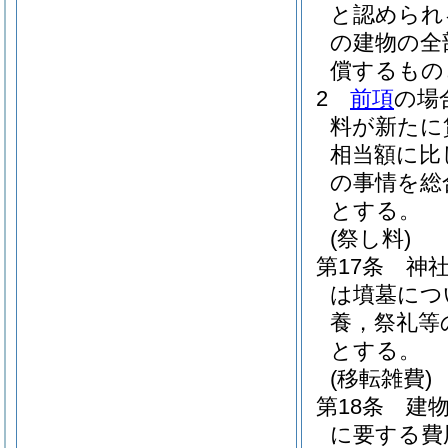
と認められ
の建物の全
償するもの
2
前項
の場
料が新たに
相当額に比
の事情を総
とする。
(祭し料)
第17条
神
は墳墓につ
養，祭礼等
とする。
(移転雑費)
第18条
建
に要する費