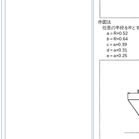
作図法
任意の半径をRと
a＝R×0.52
b＝R×0.64
c＝a×0.39
d＝a×0.31
e＝a×0.25