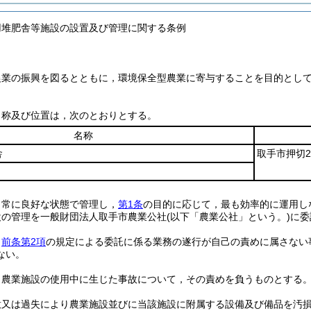
用堆肥舎等施設の設置及び管理に関する条例
農業の振興を図るとともに，環境保全型農業に寄与することを目的とし
名称及び位置は，次のとおりとする。
名称
舎
取手市押切2
，常に良好な状態で管理し，
第1条
の目的に応じて，最も効率的に運用し
設の管理を一般財団法人取手市農業公社
(以下「農業公社」という。)
に委
，
前条第2項
の規定による委託に係る業務の遂行が自己の責めに属さない
ない。
，農業施設の使用中に生じた事故について，その責めを負うものとする
意又は過失により農業施設並びに当該施設に附属する設備及び備品を汚