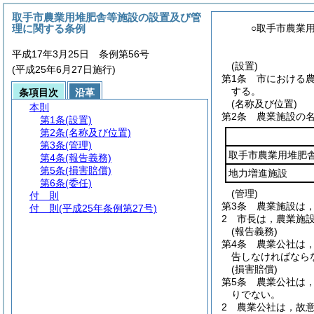
取手市農業用堆肥舎等施設の設置及び管
理に関する条例
○取手市農業
平成17年3月25日 条例第56号
(設置)
(平成25年6月27日施行)
第1条
市における
する。
条項目次
沿革
(名称及び位置)
本則
第2条
農業施設の
第1条
(設置)
第2条
(名称及び位置)
第3条
(管理)
取手市農業用堆肥
第4条
(報告義務)
第5条
(損害賠償)
地力増進施設
第6条
(委任)
(管理)
付 則
第3条
農業施設は
付 則
(平成25年条例第27号)
2
市長は，農業施
(報告義務)
第4条
農業公社は
告しなければなら
(損害賠償)
第5条
農業公社は
りでない。
2
農業公社は，故