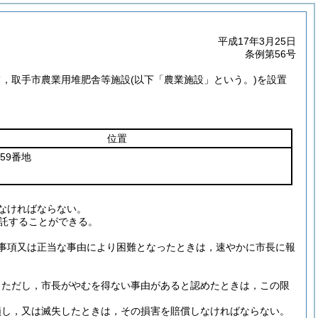
平成17年3月25日
条例第56号
て，取手市農業用堆肥舎等施設
(以下「農業施設」という。)
を設置
位置
59番地
なければならない。
託することができる。
事項又は正当な事由により困難となったときは，速やかに市長に報
。
ただし，市長がやむを得ない事由があると認めたときは，この限
損し，又は滅失したときは，その損害を賠償しなければならない。