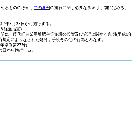
定めるもののほか，
この条例
の施行に関し必要な事項は，別に定める。
17年3月28日から施行する。
う経過措置)
日前に，藤代町農業用堆肥舎等施設の設置及び管理に関する条例
(平成6
当規定によりなされた処分，手続その他の行為とみなす。
5年
条例第27号)
の日から施行する。