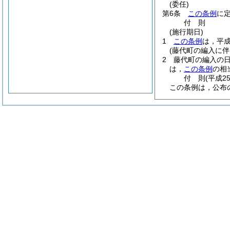
(委任)
第6条
この条例
に
付
則
(施行期日)
1
この条例
は，平成
(藤代町の編入に伴
2
藤代町の編入の
は，
この条例
の相
付
則
(平成2
この条例は，公布