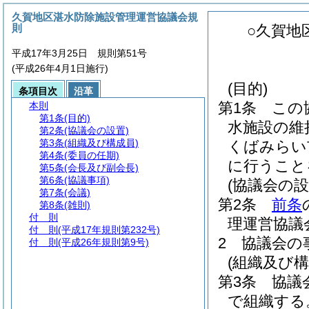
久賀地区湛水防除施設管理運営協議会規
則
○久賀地
平成17年3月25日 規則第51号
(平成26年4月1日施行)
(目的)
条項目次
沿革
第1条
この
本則
第1条
(目的)
水施設の維
第2条
(協議会の設置)
第3条
(組織及び構成員)
くばみらい
第4条
(委員の任期)
に行うこと
第5条
(会長及び副会長)
第6条
(協議事項)
(協議会の設
第7条
(会議)
第2条
前条
第8条
(雑則)
付 則
理運営協議
付 則
(平成17年規則第232号)
2
協議会の
付 則
(平成26年規則第9号)
(組織及び構
第3条
協議
で組織する