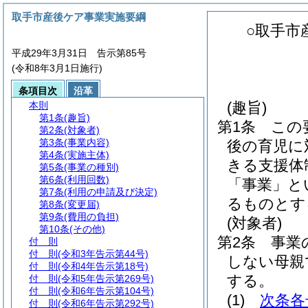
取手市産後ケア事業実施要綱
○取手市
平成29年3月31日 告示第85号
(令和8年3月1日施行)
条項目次
沿革
(趣旨)
本則
第1条
(趣旨)
第1条
この
第2条
(対象者)
第3条
(事業内容)
後の育児に
第4条
(実施主体)
きる支援体
第5条
(事業の種別)
第6条
(利用回数)
「事業」と
第7条
(利用の申請及び決定)
るものとす
第8条
(変更届)
第9条
(費用の負担)
(対象者)
第10条
(その他)
第2条
事業
付 則
付 則
(令和3年告示第44号)
しない母親
付 則
(令和4年告示第18号)
する。
付 則
(令和5年告示第269号)
付 則
(令和6年告示第104号)
(1)
次条各
付 則
(令和6年告示第292号)