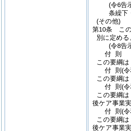
(令6告
条繰下
(その他)
第10条
こ
別に定める
(令8告
付
則
この要綱は
付
則
(
この要綱は
付
則
(
この要綱は
後ケア事業実
付
則
(
この要綱は
後ケア事業実