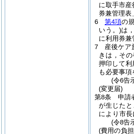
に取手市産
券兼管理表
6
第4項
の
いう。)
は
に利用券兼
7
産後ケア
きは，その
押印して利
も必要事項
(令6告
(変更届)
第8条
申請
が生じたと
により市長
(令8告
(費用の負担