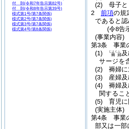
付 則
(令和7年告示第82号)
(2)
母子と
付 則
(令和8年告示第39号)
2
前項
の規
様式第1号
(第7条関係)
様式第2号
(第7条関係)
であると認
様式第3号
(第7条関係)
(令8告
様式第4号
(第8条関係)
(事業内容)
第3条
事業
(1)
及
じよく
ふ
褥
婦
サージを含
(2)
褥婦に
(3)
産婦及
(4)
褥婦及
関するこ
(5)
育児に
(実施主体)
第4条
事業
部又は一部