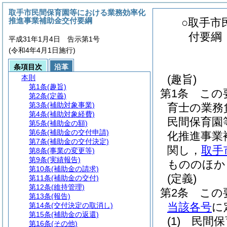
取手市民間保育園等における業務効率化
推進事業補助金交付要綱
○取手市
付要綱
平成31年1月4日 告示第1号
(令和4年4月1日施行)
条項目次
沿革
(趣旨)
本則
第1条
(趣旨)
第1条
この
第2条
(定義)
第3条
(補助対象事業)
育士の業務
第4条
(補助対象経費)
民間保育園
第5条
(補助金の額)
第6条
(補助金の交付申請)
化推進事業
第7条
(補助金の交付決定)
関し，
取手
第8条
(事業の変更等)
第9条
(実績報告)
もののほか
第10条
(補助金の請求)
(定義)
第11条
(補助金の交付)
第12条
(維持管理)
第2条
この
第13条
(報告)
当該各号
に
第14条
(交付決定の取消し)
第15条
(補助金の返還)
(1)
民間保
第16条
(その他)