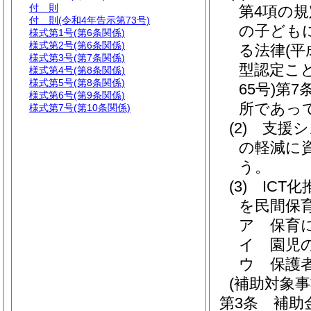
付 則
第4項の
付 則
(令和4年告示第73号)
の子ども
様式第1号
(第6条関係)
様式第2号
(第6条関係)
る法律
(平
様式第3号
(第7条関係)
型認定こ
様式第4号
(第8条関係)
様式第5号
(第8条関係)
65号)
第7
様式第6号
(第9条関係)
所であっ
様式第7号
(第10条関係)
(2)
支援シ
の軽減に
う。
(3)
ICT
を民間保
ア
保育
イ
園児
ウ
保護
(補助対象事
第3条
補助