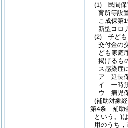
(1)
民間保
育所等設
こ成保第1
新型コロ
(2)
子ども
交付金の
ども家庭庁
掲げるも
ス感染症
ア
延長
イ
一時
ウ
病児
(補助対象
第4条
補助
という。)
用のうち，