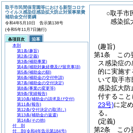
取手市民間保育園等における新型コロナ
ウイルス感染症感染拡大防止対策事業費
○取手市
補助金交付要綱
感染拡
令和4年5月10日 告示第138号
(令和5年11月7日施行)
条項目次
沿革
(趣旨)
本則
第1条
(趣旨)
第1条
この
第2条
(定義)
第3条
(補助事業)
ス感染症の
第4条
(補助対象経費及び留意事項)
的に実施す
第5条
(補助金の額)
第6条
(補助金の交付申請)
いて取手市
第7条
(補助金の交付決定)
感染拡大防
第8条
(事業の変更等)
第9条
(実績報告)
付すること
第10条
(補助金の請求及び交付)
23号)
に定
第11条
(報告)
第12条
(交付決定の取消し)
る。
第13条
(補助金の返還)
(定義)
第14条
(その他)
付 則
第2条
この
付 則
(令和4年告示第184号)