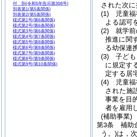
付 則
(令和5年告示第308号)
された次に
別表第1
(第5条関係)
(1)
児童福
別表第2
(第5条関係)
様式第1号
(第6条関係)
よる認可
様式第2号
(第6条関係)
(2)
就学前
様式第3号
(第6条関係)
様式第4号
(第7条関係)
推進に関
様式第5号
(第8条関係)
る幼保連
様式第6号
(第8条関係)
様式第7号
(第9条関係)
(3)
子ども
様式第8号
(第9条関係)
に規定す
様式第9号
(第10条関係)
定する居
(4)
児童福
された施
事業を目
者を雇用
(補助事業)
第3条
補助
う。)
は，