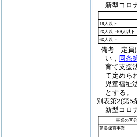
新型コロ
19人以下
20人以上59人以下
60人以上
備考 定員
い，
同条
育て支援法
て定めら
児童福祉
とする。
別表第2
(第5
新型コロ
事業の区
延長保育事業