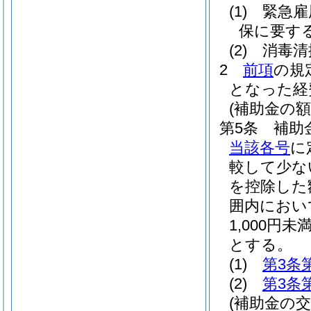
(1)
緊急雇
保に要す
(2)
消毒清
2
前項
の規
となった経
(補助金の額
第5条
補助
当該各号
に
較して少な
を控除した
囲内におい
1,000
とする。
(1)
第3条
(2)
第3条
(補助金の交