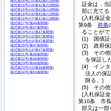
様式第16号の3
(第42条の2関係)
証金は，当
様式第16号の4
(第42条の2関係)
様式第16号の5
(第42条の2関係)
部に充てる
様式第16号の6
(第42条の2関係)
(入札保証金
様式第16号の7
(第42条の2関係)
様式第17号
(第44条関係)
第9条
前条
様式第18号
(第47条関係)
ることがで
様式第19号の1
(第47条関係)
様式第19号の2
(第47条関係)
(1)
国債証
様式第19号の3
(第47条関係)
(2)
政府保
様式第20号
(第47条関係)
様式第20号の2
(第47条関係)
(3)
その他
様式第21号
(第48条関係)
を保証し
様式第22号
(第48条関係)
様式第23号
(第48条関係)
(4)
インタ
様式第23号の2
(第48条関係)
様式第24号
(第53条関係)
法人の保
限る。)
(5)
その他
(入札保証金
第10条
市
部又は一部