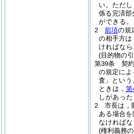
い。
ただし
係る完済部
ができる。
2
前項
の規
の相手方は
ければなら
(目的物の引
第39条
契
の規定によ
査」という
ときは，
第
しがあった
2
市長は，
ある場合を
なければな
(権利義務