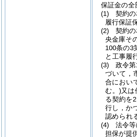
保証金の全
(1)
契約の
履行保証
(2)
契約の
央金庫そ
100条の
と工事履
(3)
政令第
づいて，
合におい
む。)
又は
る契約を
行し，か
認められ
(4)
法令等
担保が提