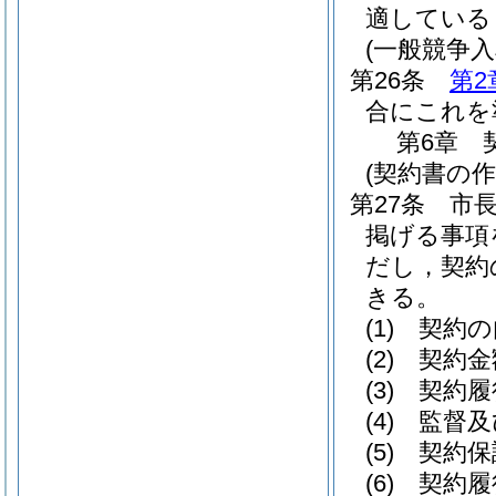
適している
(一般競争
第26条
第2
合にこれを
第6章
(契約書の作
第27条
市
掲げる事項
だし，契約
きる。
(1)
契約の
(2)
契約金
(3)
契約履
(4)
監督及
(5)
契約保
(6)
契約履