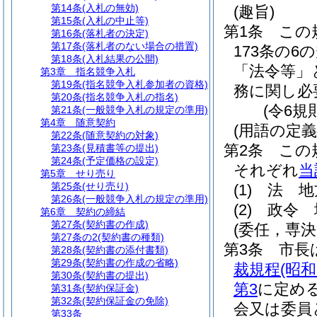
第14条
(入札の無効)
(趣旨)
第15条
(入札の中止等)
第1条
この
第16条
(落札者の決定)
第17条
(落札者のない場合の措置)
173条の
第18条
(入札結果の公開)
「法令等」
第3章
指名競争入札
第19条
(指名競争入札参加者の資格)
務に関し必
第20条
(指名競争入札の指名)
(令6規
第21条
(一般競争入札の規定の準用)
第4章
随意契約
(用語の定義
第22条
(随意契約の対象)
第2条
この
第23条
(見積書等の提出)
第24条
(予定価格の設定)
それぞれ
当
第5章
せり売り
第25条
(せり売り)
(1)
法 地
第26条
(一般競争入札の規定の準用)
(2)
政令 
第6章
契約の締結
第27条
(契約書の作成)
(委任，専決
第27条の2
(契約書の種類)
第3条
市長
第28条
(契約書の添付書類)
第29条
(契約書の作成の省略)
裁規程
(昭
第30条
(契約書の提出)
第3
に定め
第31条
(契約保証金)
第32条
(契約保証金の免除)
会又は委員
第33条