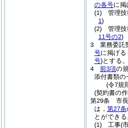
の各号
に掲
(1)
管理技
1
)
(2)
管理技
11号の2
)
3
業務委託
号
に掲げる
号
)
とする
4
前3項
の
添付書類の
(令7規
(契約書の作
第29条
市
は，
第27条
とができる
(1)
工事
(