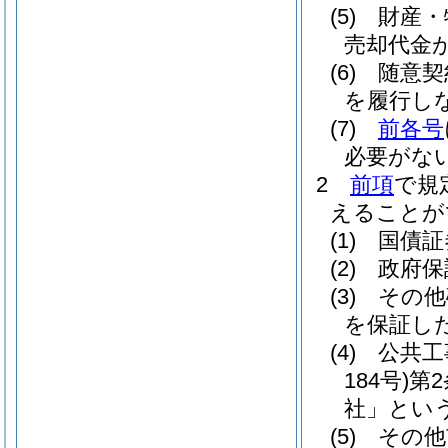
(5)
財産・
売却代金
(6)
随意契
を履行し
(7)
前各号
必要がな
2
前項
で規
えることが
(1)
国債証
(2)
政府保
(3)
その他
を保証し
(4)
公共工
184号)
第
社」という
(5)
その他