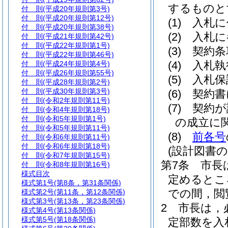
するものと
付 則
(平成20年規則第3号)
付 則
(平成20年規則第12号)
(1)
入札に
付 則
(平成20年規則第38号)
(2)
入札に
付 則
(平成21年規則第42号)
付 則
(平成22年規則第1号)
(3)
契約条
付 則
(平成22年規則第46号)
(4)
入札執
付 則
(平成24年規則第4号)
付 則
(平成26年規則第55号)
(5)
入札保
付 則
(平成28年規則第2号)
付 則
(平成30年規則第3号)
(6)
契約書
付 則
(令和2年規則第11号)
(7)
契約が
付 則
(令和4年規則第18号)
付 則
(令和5年規則第1号)
の成立に
付 則
(令和5年規則第11号)
(8)
前各号
付 則
(令和6年規則第11号)
付 則
(令和6年規則第18号)
(設計図書の
付 則
(令和7年規則第15号)
第7条
市長
付 則
(令和8年規則第16号)
様式目次
定めるとこ
様式第1号
(第8条，第31条関係)
での間，閲
様式第2号
(第11条，第12条関係)
様式第3号
(第13条，第23条関係)
2
市長は，
様式第4号
(第13条関係)
様式第5号
(第18条関係)
定部数を入