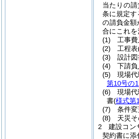
当たりの請
条に規定す
の請負金額
合にこれを
(1)
工事費
(2)
工程表
(3)
設計図
(4)
下請負
(5)
現場代
第10号の1
(6)
現場代
書
(
様式第1
(7)
条件変
(8)
天災そ
2
建設コン
契約書に添