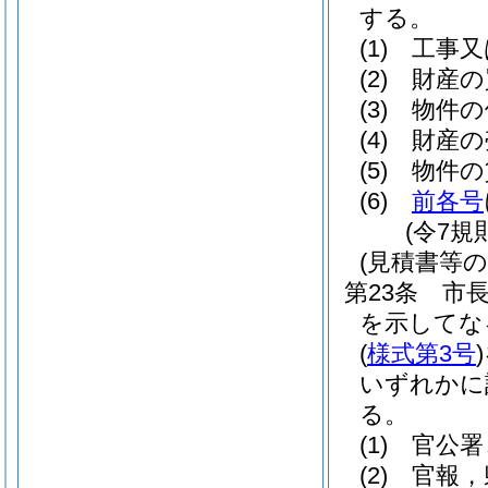
する。
(1)
工事又
(2)
財産の
(3)
物件の
(4)
財産の
(5)
物件の
(6)
前各号
(令7規
(見積書等の
第23条
市
を示してな
(
様式第3号
)
いずれかに
る。
(1)
官公署
(2)
官報，