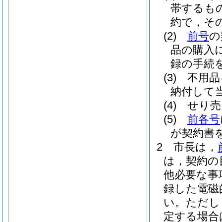
帯するも
約で，そ
(2)
前号
の
品の購入に
録の手続
(3)
不用品
納付して
(4)
せり売
(5)
前各号
が契約書
2
市長は，
は，契約の
他必要な事
録した電磁
い。
ただし
定する場合