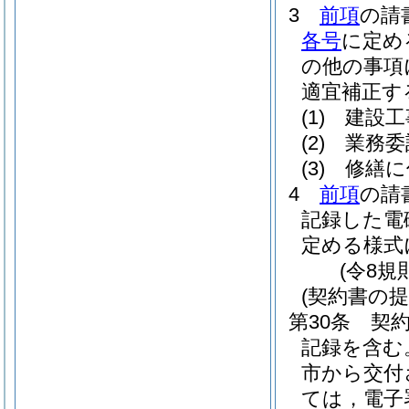
3
前項
の請
各号
に定め
の他の事項
適宜補正す
(1)
建設工
(2)
業務委
(3)
修繕に
4
前項
の請
記録した電
定める様式
(令8規
(契約書の提
第30条
契
記録を含む
市から交付
ては，電子