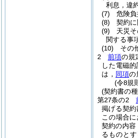
利息，違
(7)
危険負
(8)
契約に
(9)
天災そ
関する事
(10)
その
2
前項
の規
した電磁的
は，
同項
の
(令8規
(契約書の種
第27条の2
掲げる契約
この場合に
契約の内容
るものとす