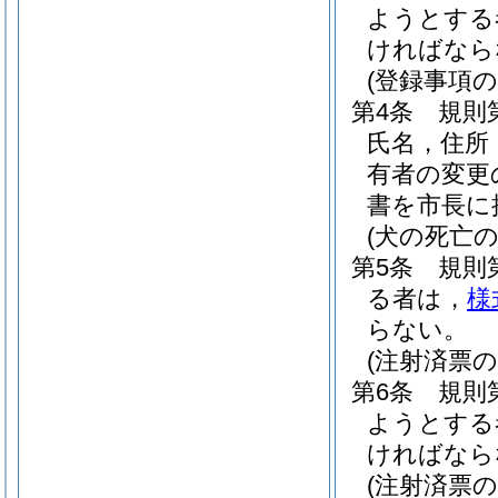
ようとする
ければなら
(登録事項の
第4条
規則
氏名，住所
有者の変更
書を市長に
(犬の死亡の
第5条
規則
る者は，
様
らない。
(注射済票の
第6条
規則
ようとする
ければなら
(注射済票の