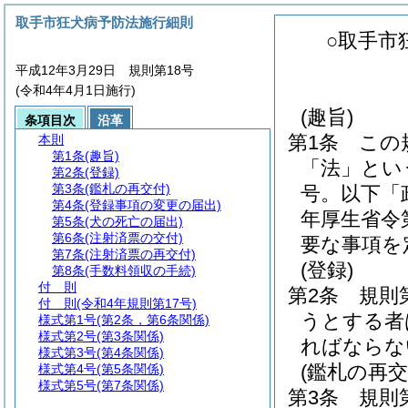
取手市狂犬病予防法施行細則
○取手市
平成12年3月29日 規則第18号
(令和4年4月1日施行)
(趣旨)
条項目次
沿革
第1条
この
本則
第1条
(趣旨)
「法」とい
第2条
(登録)
第3条
(鑑札の再交付)
号。以下「
第4条
(登録事項の変更の届出)
年厚生省令
第5条
(犬の死亡の届出)
第6条
(注射済票の交付)
要な事項を
第7条
(注射済票の再交付)
(登録)
第8条
(手数料領収の手続)
付 則
第2条
規則
付 則
(令和4年規則第17号)
うとする者
様式第1号
(第2条，第6条関係)
様式第2号
(第3条関係)
ればならな
様式第3号
(第4条関係)
(鑑札の再交
様式第4号
(第5条関係)
様式第5号
(第7条関係)
第3条
規則