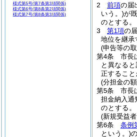
様式第5号
(第7条第3項関係)
2
前項
の届
様式第6号
(第8条第2項関係)
いう。)
が
様式第7号
(第8条第3項関係)
のとする。
3
第1項
の
地位を継承
(申告等の取
第4条
市長
と異なると
正すること
(分担金の額
第5条
市長
担金納入通
のとする。
(新規受益
第6条
条例
という。)