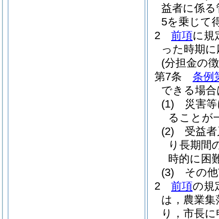
益者に係る
5を乗じて
2
前項
に規
った時期に
(分担金の徴
第7条
条例
できる場合
(1)
災害等
ることが
(2)
受益者
り長期間
時的に困
(3)
その他
2
前項
の規
は，農業集
り，市長に