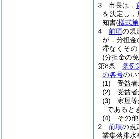
3
市長は，
を決定し，
知書
(
様式第
4
前項
の規
が，分担金
滞なくその
(分担金の免
第8条
条例
の各号
のい
(1)
受益者
(2)
受益者
(3)
家屋等
であると
(4)
その他
2
前項
の規
業集落排水