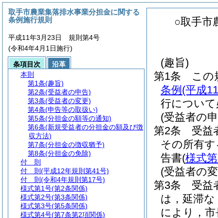
取手市農業集落排水事業分担金に関する
条例施行規則
○取手市
平成11年3月23日 規則第4号
(令和4年4月1日施行)
(趣旨)
条項目次
沿革
第1条
この
本則
第1条
(趣旨)
条例
(平成
第2条
(受益者の申告)
第3条
(受益者の変更)
行について
第4条
(申告等の取扱い)
(受益者の申
第5条
(分担金の額等の通知)
第6条
(新規受益者の分担金の額及び徴
第2条
受益
収方法)
その所有す
第7条
(分担金の徴収猶予)
第8条
(分担金の免除)
告書
(
様式第
付 則
(受益者の変
付 則
(平成12年規則第41号)
付 則
(令和4年規則第17号)
第3条
受益
様式第1号
(第2条関係)
は，延滞な
様式第2号
(第3条関係)
様式第3号
(第5条関係)
により，市
様式第4号
(第7条第2項関係)