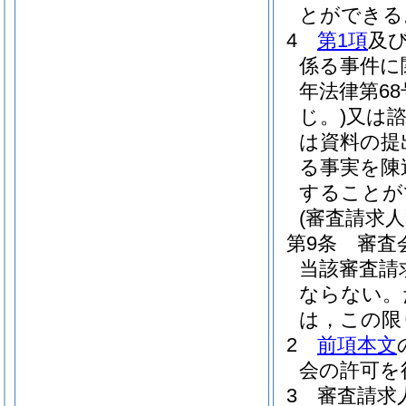
とができる
4
第1項
及
係る事件に
年法律第68
じ。)
又は
は資料の提
る事実を陳
することが
(審査請求人
第9条
審査
当該審査請
ならない。
は，この限
2
前項本文
会の許可を
3
審査請求