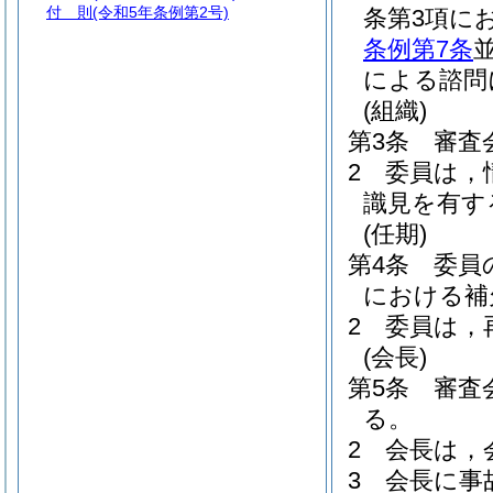
付 則
(令和5年条例第2号)
条第3項に
条例第7条
による諮問
(組織)
第3条
審査
2
委員は，
識見を有す
(任期)
第4条
委員
における補
2
委員は，
(会長)
第5条
審査
る。
2
会長は，
3
会長に事