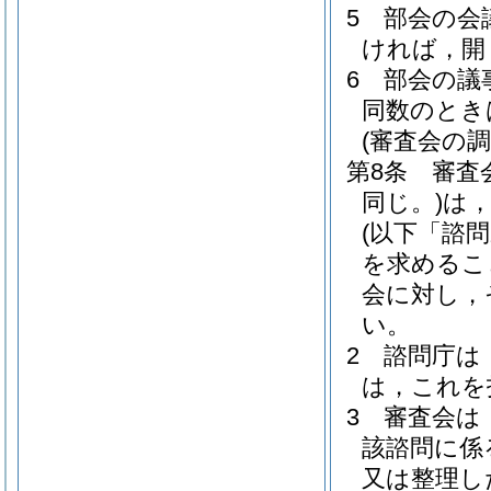
5
部会の会
ければ，開
6
部会の議
同数のとき
(審査会の調
第8条
審査
同じ。)
は
(以下「諮
を求めるこ
会に対し，
い。
2
諮問庁は
は，これを
3
審査会は
該諮問に係
又は整理し