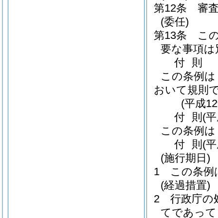
第12条
審
(委任)
第13条
こ
要な事項は
付
則
この条例は
おいて規則
(平成1
付
則
(
この条例は
付
則
(
(施行期日)
1
この条例
(経過措置)
2
行政庁の
てであって