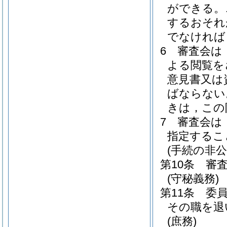
ができる。
するおそれ
でなければ
6
審査会は
よる閲覧を
意見書又は
ばならない
きは，この
7
審査会は
指定するこ
(手続の非公
第10条
審
(守秘義務)
第11条
委
その職を退
(庶務)