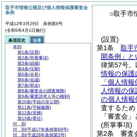
取手市情報公開及び個人情報保護審査会
条例
○取手市
平成12年3月29日 条例第8号
(令和5年4月1日施行)
(設置)
条項目次
沿革
第1条
取手
本則
第1条
(設置)
開条例」と
第2条
(所掌事項)
第3条
(組織)
律第57号
第4条
(任期)
情報の保護
第5条
(会長)
第6条
(会議)
「個人情報
第7条
(部会)
人情報の保
第8条
(審査会の調査権限)
第9条
(審査請求人等の権利)
の個人情報
第10条
(手続の非公開)
査するため
第11条
(守秘義務)
第12条
(庶務)
「審査会」
第13条
(委任)
(所掌事項)
付 則
付 則
(平成17年条例第69号)
第2条
審査
付 則
(平成28年条例第3号)