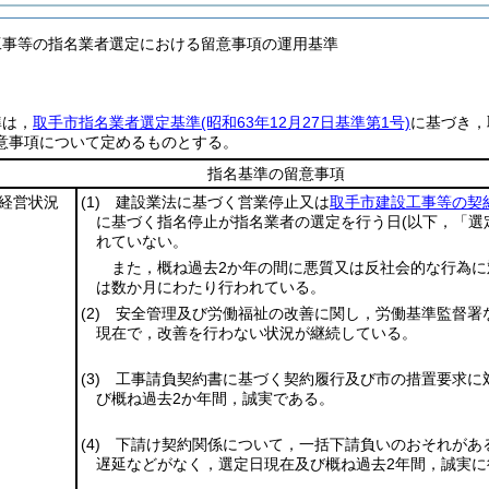
工事等の指名業者選定における留意事項の運用基準
準は，
取手市指名業者選定基準
(昭和63年12月27日基準第1号)
に基づき，
意事項について定めるものとする。
指名基準の留意事項
経営状況
(1)
建設業法に基づく営業停止又は
取手市建設工事等の契
に基づく指名停止が指名業者の選定を行う日
(以下，「選
れていない。
また，概ね過去2か年の間に悪質又は反社会的な行為に
は数か月にわたり行われている。
(2)
安全管理及び労働福祉の改善に関し，労働基準監督署
現在で，改善を行わない状況が継続している。
(3)
工事請負契約書に基づく契約履行及び市の措置要求に
び概ね過去2か年間，誠実である。
(4)
下請け契約関係について，一括下請負いのおそれがあ
遅延などがなく，選定日現在及び概ね過去2年間，誠実に