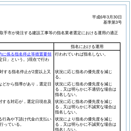
平成6年3月30日
基準第3号
取手市が発注する建設工事等の指名業者選定における運用の適正
指名における運用
約に係る指名停止等措置要領
行われていれば指名しない。
定日」という。)
現在で行わ
対する指名停止が2度以上又
状況に応じ指名の優先度を減じ
る。
などから指導があり，選定日
状況に応じ指名の優先度を減じ
る，又は明らかに不適切な場合は
指名しない。
対する対応が，選定日現在及
状況に応じ指名の優先度を減じ
る，又は明らかに不誠実な場合は
指名しない。
る行為や下請け代金の支払い
状況により指名の優先度を減じ
行っている。
る，又は明らかに不誠実な場合は
指名しない。