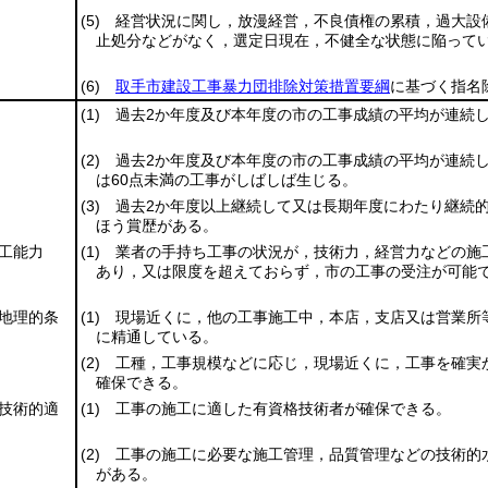
(5)
経営状況に関し，放漫経営，不良債権の累積，過大設
止処分などがなく，選定日現在，不健全な状態に陥って
(6)
取手市建設工事暴力団排除対策措置要綱
に基づく指名
(1)
過去2か年度及び本年度の市の工事成績の平均が連続し
(2)
過去2か年度及び本年度の市の工事成績の平均が連続し
は60点未満の工事がしばしば生じる。
(3)
過去2か年度以上継続して又は長期年度にわたり継続的
ほう賞歴がある。
工能力
(1)
業者の手持ち工事の状況が，技術力，経営力などの施
あり，又は限度を超えておらず，市の工事の受注が可能
地理的条
(1)
現場近くに，他の工事施工中，本店，支店又は営業所
に精通している。
(2)
工種，工事規模などに応じ，現場近くに，工事を確実
確保できる。
技術的適
(1)
工事の施工に適した有資格技術者が確保できる。
(2)
工事の施工に必要な施工管理，品質管理などの技術的
がある。