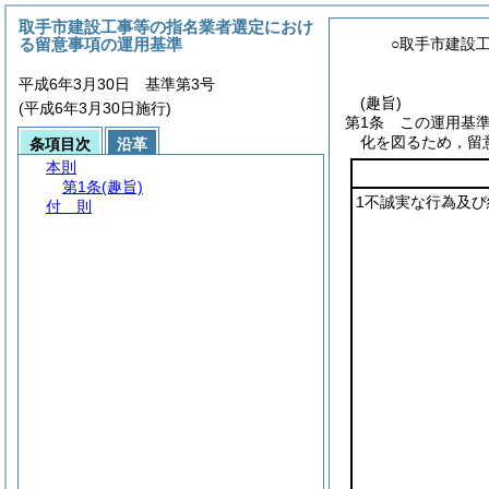
取手市建設工事等の指名業者選定におけ
る留意事項の運用基準
○取手市建設
平成6年3月30日 基準第3号
(趣旨)
(平成6年3月30日施行)
第1条
この運用基
化を図るため，留
条項目次
沿革
本則
第1条
(趣旨)
1不誠実な行為及び
付 則