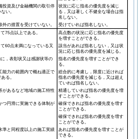
備投資及び金融機関の取引停
状況に応じ指名の優先度を減じ
いない。
る，又は著しく不健全な場合は指
名しない。
除外の措置を受けていない。
受けていれば指名しない。
て75点以上である。
高点数の状況に応じ指名の優先度
を増すことができる。
て60点未満になっている又
該当があれば指名しない，又は状
況に応じ指名の優先度を減じる。
に，表彰状又は感謝状等の
指名の優先度を増すことができ
る。
工能力の範囲内で概ね適正で
総合的に考慮し，限度に近ければ
である。
指名の優先度を減じる，又は超え
ていれば指名しない。
等があるなど地域の施工特性
精通していれば指名の優先度を増
すことができる。
かつ円滑に実施できる体制が
確保できれば指名の優先度を増す
ことができる。
確保できれば指名の優先度を増す
ことができる。
水準と同程度以上の施工実績
あれば指名の優先度を増すことが
できる。