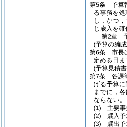
第5条
予算
る事務を処
し，かつ，
じ歳入を確
第2章
(予算の編成
第6条
市長
定める日ま
(予算見積書
第7条
各課
げる予算に
までに，各
ならない。
(1)
主要事
(2)
歳入予
(3)
歳出予