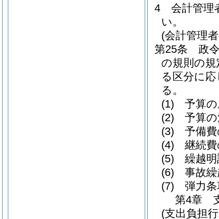
4
会計管理
い。
(会計管理者
第25条
政
の規則の規
る区分に応
る。
(1)
予算の
(2)
予算の
(3)
予備費
(4)
継続費
(5)
繰越明
(6)
事故繰
(7)
弾力条
第4章
(支出負担行