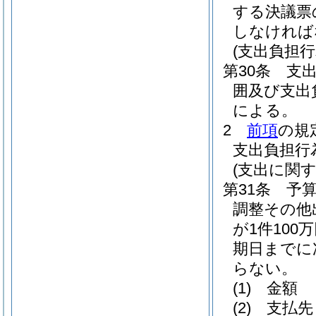
する決議票
しなければ
(支出負担
第30条
支
囲及び支出
による。
2
前項
の規
支出負担行
(支出に関す
第31条
予
調整その他
が1件10
期日までに
らない。
(1)
金額
(2)
支払先