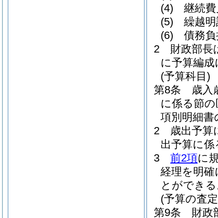
(4)
継続費
(5)
繰越明
(6)
債務負
2
財政部長
に予算編成
(予算科目)
第8条
歳入
に係る節の
項別明細書
2
歳出予算
出予算に係
3
前2項
に
経理を明確
とができる
(予算の査定
第9条
財政