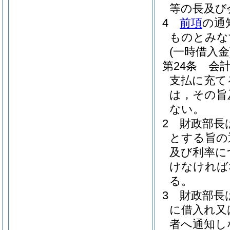
等の長及び
4
前項
の通
ものとみな
(一時借入金
第24条
会
支払に充て
は，その旨
ない。
2
財政部長
とする旨の
及び利率に
けなければ
る。
3
財政部長
に借入れ又
者へ通知し