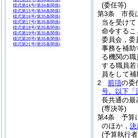
(委任等)
様式第14号
(第34条関係)
様式第15号
(第34条関係)
第3条
市長
様式第16号
(第35条関係)
当を受けて
様式第17号
(第35条関係)
様式第18号
(第35条関係)
命令するこ
様式第19号
(第35条関係)
委員会，委
様式第20号
(第35条関係)
様式第21号
(第35条関係)
事務を補助
る機関の職
する職員若
員をして補
2
前項
の委
号。以下「
長共通の最
(専決等)
第4条
予算
のほか，
決
(予算執行者