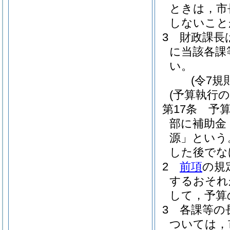
ときは，市
しないこと
3
財政課長
に当該各課
い。
(令7規
(予算執行の
第17条
予
部に補助金
源」という
した後でな
2
前項
の規
するおそれ
して，予算
3
各課等の
ついては，