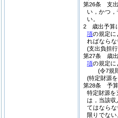
第26条
支
い，かつ，
い。
2
歳出予算
項
の規定に
ればならな
(支出負担
第27条
歳
項
の規定に
(令7規
(特定財源
第28条
予
特定財源を
は，当該収
てはならな
限りでない