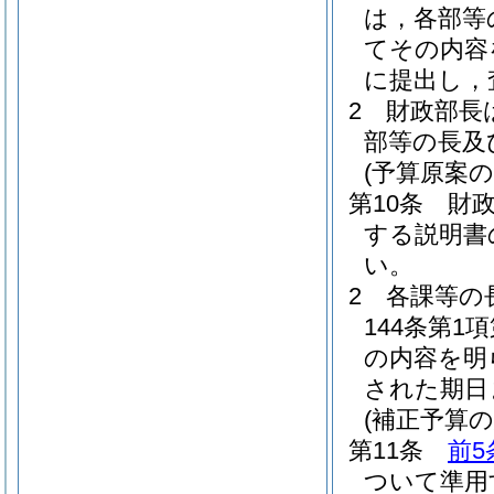
は，各部等
てその内容
に提出し，
2
財政部長
部等の長及
(予算原案の
第10条
財
する説明書
い。
2
各課等の
144条第
の内容を明
された期日
(補正予算の
第11条
前5
ついて準用