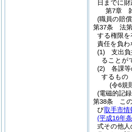
日までに財
第7章
(職員の賠償
第37条
法第
する権限を
責任を負わ
(1)
支出負
ることが
(2)
各課等
するもの
(令6規
(電磁的記
第38条
こ
び
取手市情
(平成16年条
式その他人