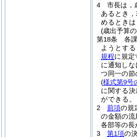
4
市長は，
あるとき，
めるときは
(歳出予算の
第18条
各
ようとする
規程
に規定
に通知しな
つ同一の節
(
様式第9号
に関する決
ができる。
2
前項
の規
の金額の流
各部等の長
3
第1項
の