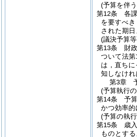
(予算を伴
第12条
各
を要すべき
された期日
(議決予算等
第13条
財
ついて法第
は，直ちに
知しなけれ
第3章
(予算執行の
第14条
予
かつ効率的
(予算の執行
第15条
歳
ものとする