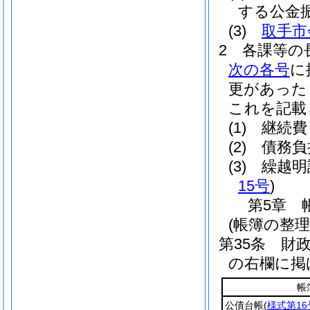
する公金
(3)
取手市
2
各課等の
次の各号
に
更があった
これを記載
(1)
継続費
(2)
債務負
(3)
繰越明
15号
)
第5章
(帳簿の整理
第35条
財
の右欄に掲
帳
公債台帳
(
様式第16