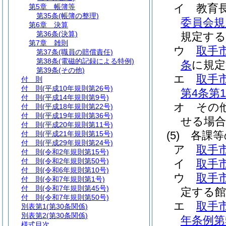
イ
教育
第5章
帳簿等
第35条
(帳簿の整理)
委員会規
第6章
決算
第36条
(決算)
規定する
第7章
雑則
ウ
取手
第37条
(職員の賠償責任)
第38条
(電磁的記録による特例)
条
に規定
第39条
(その他)
エ
取手
付 則
付 則
(平成10年規則第26号)
第4条第
付 則
(平成14年規則第9号)
オ
その
付 則
(平成18年規則第22号)
付 則
(平成19年規則第36号)
せる場合
付 則
(平成20年規則第11号)
(5)
各課等
付 則
(平成21年規則第15号)
付 則
(平成29年規則第24号)
ア
取手
付 則
(令和2年規則第15号)
付 則
(令和2年規則第50号)
イ
取手
付 則
(令和6年規則第10号)
ウ
取手
付 則
(令和7年規則第1号)
付 則
(令和7年規則第45号)
定する館
付 則
(令和7年規則第50号)
エ
取手
別表第1
(第30条関係)
別表第2
(第30条関係)
年条例第
様式目次