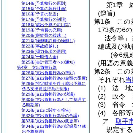
第14条
(予算執行の原則)
第1章
第15条
(予算の執行計画)
(趣旨)
第16条
(予算の配当)
第17条
(予算執行の制限)
第1条
この
第18条
(歳出予算の流用等)
173条の
第19条
(予備費の充用)
第20条
(継続費の繰越し)
「法令等」
第21条
(繰越明許費の繰越し)
編成及び執
第22条
(事故繰越し)
第23条
(弾力条項の適用)
(令6規
第24条
(一時借入金)
(用語の意義
第25条
(会計管理者への通知)
第4章
支出負担行為
第2条
この
第26条
(支出負担行為の準則)
第27条
(支出負担行為の金額の限度)
それぞれ
当
第28条
(特定財源を伴う歳出予算に
(1)
法 地
係る支出負担行為の制限)
第29条
(支出負担行為の決議)
(2)
政令 
第30条
(支出負担行為として整理す
(3)
省令 
る時期等)
第31条
(支出に関する報告)
(4)
各部等
第32条
(支出負担行為等の合議)
ア
取手
第33条
(支出負担行為の変更等)
第34条
(支出負担行為の記録及び歳
規定する
出予算整理)