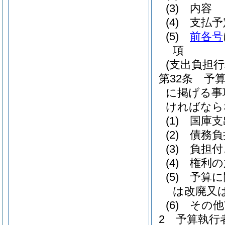
(3)
内容
(4)
支払予
(5)
前各号
項
(支出負担行
第32条
予
に掲げる事
ければなら
(1)
国庫支
(2)
債務負
(3)
負担付
(4)
権利の
(5)
予算に
は改廃又
(6)
その他
2
予算執行