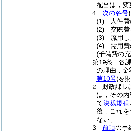
配当は，変
4
次の各号
(1)
人件費
(2)
交際費
(3)
流用し
(4)
需用費
(予備費の充
第19条
各
の理由，金
第10号
)
を
2
財政課長
は，その内
て
決裁規程
後，これを
ない。
3
前項
の手