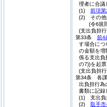
理者に合議
(1)
前項第
(2)
その他
(令6規
(支出負担行
第33条
前4
す場合につ
の金額を増
係る支出負
の7)
)
を起票
(支出負担
第34条
各
出負担行為
書類に記録
(1)
支出負
(2)
取手市