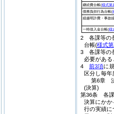
継続費台帳
(
様式第1
債務負担行為台帳
(
繰越明許費・事故
一時借入金台帳
(
様
2
各課等の
台帳
(
様式第
3
各課等の
必要がある
4
前3項
に
区分し毎年
第6章
(決算)
第36条
各課
決算にかか
行の実績に