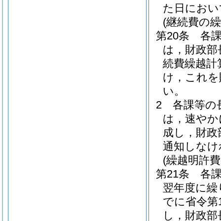
た日におい
(継続費の繰
第20条
各
は，財政部
続費繰越計
け，これを
い。
2
各課等の
は，速やか
成し，財政
通知しなけ
(繰越明許費
第21条
各
翌年度に繰
でに省令第
し，財政部