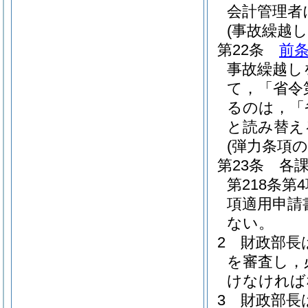
会計管理者
(事故繰越し
第22条
前
事故繰越し
て，「省令
るのは，「
と読み替え
(弾力条項の
第23条
各
第218条
項適用申請
ない。
2
財政部長
を審査し，
けなければ
3
財政部長