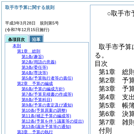
取手市予算に関する規則
○取手市
平成3年3月28日 規則第5号
(令和7年12月15日施行)
条項目次
沿革
取手市予算
本則
第1章
総則
る。
第1条
(趣旨)
第2条
(用語の意義)
目次
第3条
(委任等)
第1章
総
第4条
(専決等)
第5条
(予算執行者等の責任)
第2章
予
第2章
予算の編成
第3章
予
第6条
(予算の編成方針)
第7条
(予算見積書の作成等)
第4章
支
第8条
(予算科目)
第5章
帳
第9条
(予算の査定及び通知)
第10条
(予算原案の調整)
第6章
決
第11条
(補正予算の編成等)
第7章
雑
第12条
(予算を伴う議案等の提出)
第13条
(議決予算等の通知)
付則
第3章
予算の執行