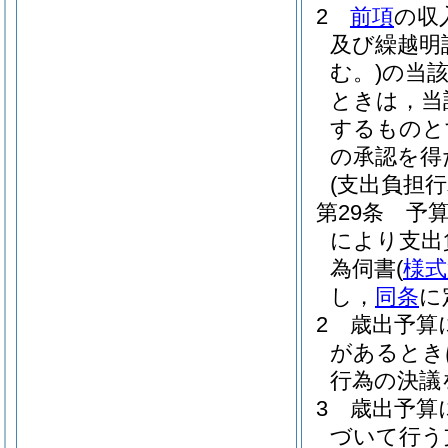
2
前項
の収
及び繰越明
む。)
の当
ときは，当
するものと
の承認を得
(支出負担行
第29条
予
により支出
為伺書
(
様式
し，
同条
に
2
歳出予算
があるとき
行為の決議
3
歳出予算
づいて行う