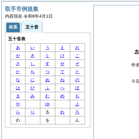
取手市例規集
内容現在 令和8年4月1日
体系
五十音
五十音表
あ
い
う
え
お
か
き
く
け
こ
さ
し
す
せ
そ
件
た
ち
つ
て
と
な
に
ぬ
ね
の
※
は
ひ
ふ
へ
ほ
ま
み
む
め
も
や
ゆ
よ
ら
り
る
れ
ろ
わ
を
ん