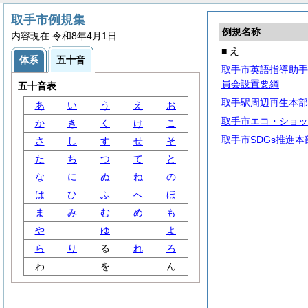
取手市例規集
例規名称
内容現在 令和8年4月1日
■ え
体系
五十音
取手市英語指導助手
員会設置要綱
五十音表
取手駅周辺再生本部
あ
い
う
え
お
取手市エコ・ショッ
か
き
く
け
こ
取手市SDGs推進
さ
し
す
せ
そ
た
ち
つ
て
と
な
に
ぬ
ね
の
は
ひ
ふ
へ
ほ
ま
み
む
め
も
や
ゆ
よ
ら
り
る
れ
ろ
わ
を
ん