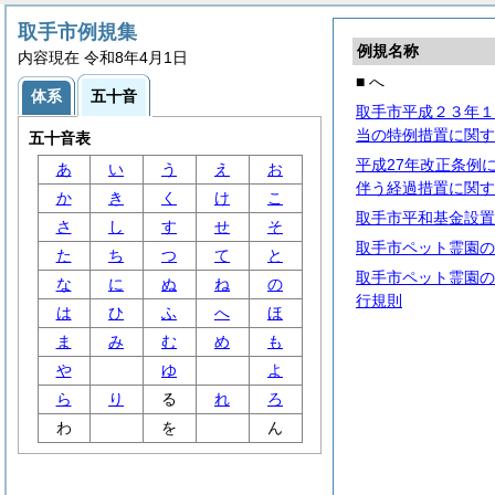
取手市例規集
例規名称
内容現在 令和8年4月1日
■ へ
体系
五十音
取手市平成２３年１
当の特例措置に関す
五十音表
平成27年改正条例
あ
い
う
え
お
伴う経過措置に関す
か
き
く
け
こ
取手市平和基金設置
さ
し
す
せ
そ
取手市ペット霊園の
た
ち
つ
て
と
取手市ペット霊園の
な
に
ぬ
ね
の
行規則
は
ひ
ふ
へ
ほ
ま
み
む
め
も
や
ゆ
よ
ら
り
る
れ
ろ
わ
を
ん