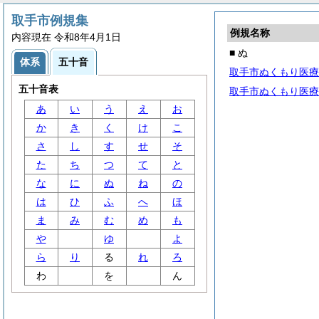
取手市例規集
例規名称
内容現在 令和8年4月1日
■ ぬ
体系
五十音
取手市ぬくもり医療
五十音表
取手市ぬくもり医療
あ
い
う
え
お
か
き
く
け
こ
さ
し
す
せ
そ
た
ち
つ
て
と
な
に
ぬ
ね
の
は
ひ
ふ
へ
ほ
ま
み
む
め
も
や
ゆ
よ
ら
り
る
れ
ろ
わ
を
ん