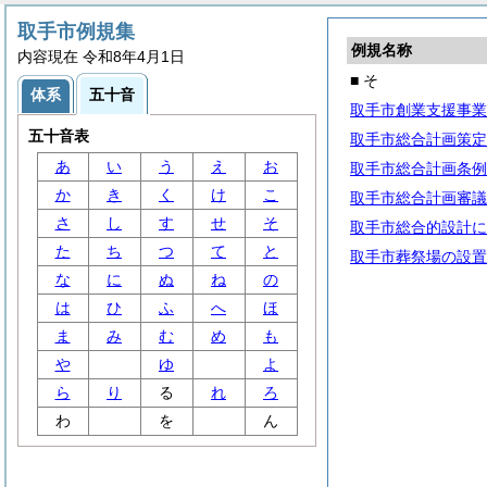
取手市例規集
例規名称
内容現在 令和8年4月1日
■ そ
体系
五十音
取手市創業支援事業
五十音表
取手市総合計画策定
あ
い
う
え
お
取手市総合計画条例
か
き
く
け
こ
取手市総合計画審議
さ
し
す
せ
そ
取手市総合的設計に
た
ち
つ
て
と
取手市葬祭場の設置
な
に
ぬ
ね
の
は
ひ
ふ
へ
ほ
ま
み
む
め
も
や
ゆ
よ
ら
り
る
れ
ろ
わ
を
ん