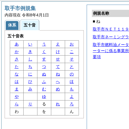
取手市例規集
例規名称
内容現在 令和8年4月1日
■ ね
体系
五十音
取手市ＮＥＴ１１９
五十音表
取手市ネーミングラ
あ
い
う
え
お
取手市燃料油メータ
ーターに係る事業所
か
き
く
け
こ
要項
さ
し
す
せ
そ
た
ち
つ
て
と
な
に
ぬ
ね
の
は
ひ
ふ
へ
ほ
ま
み
む
め
も
や
ゆ
よ
ら
り
る
れ
ろ
わ
を
ん