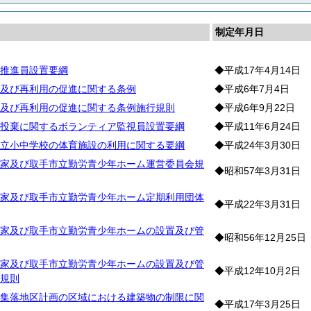
制定年月日
推進員設置要綱
◆平成17年4月14日
及び再利用の促進に関する条例
◆平成6年7月4日
及び再利用の促進に関する条例施行規則
◆平成6年9月22日
投棄に関するボランティア監視員設置要綱
◆平成11年6月24日
立小中学校の体育施設の利用に関する要綱
◆平成24年3月30日
家及び取手市立勤労青少年ホーム運営委員会規
◆昭和57年3月31日
家及び取手市立勤労青少年ホーム定期利用団体
◆平成22年3月31日
家及び取手市立勤労青少年ホームの設置及び管
◆昭和56年12月25日
家及び取手市立勤労青少年ホームの設置及び管
◆平成12年10月2日
規則
集落地区計画の区域における建築物の制限に関
◆平成17年3月25日