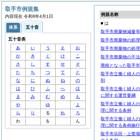
取手市例規集
例規名称
内容現在 令和8年4月1日
■ は
体系
五十音
取手市廃棄物減量等
五十音表
取手市廃棄物の処理
あ
い
う
え
お
取手市廃棄物の処理
か
き
く
け
こ
取手市廃棄物の不法
さ
し
す
せ
そ
廃校となった取手市
た
ち
つ
て
と
取手市立働く婦人の
な
に
ぬ
ね
の
則
は
ひ
ふ
へ
ほ
取手市立働く婦人の
に関する運営要綱
ま
み
む
め
も
取手市立働く婦人の
や
ゆ
よ
理に関する条例
ら
り
る
れ
ろ
取手市立働く婦人の
わ
を
ん
理に関する条例施行
取手市浜田・上萱場