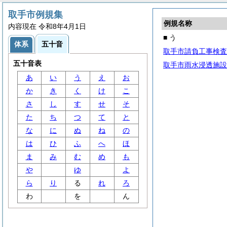
取手市例規集
例規名称
内容現在 令和8年4月1日
■ う
体系
五十音
取手市請負工事検査
五十音表
取手市雨水浸透施設
あ
い
う
え
お
か
き
く
け
こ
さ
し
す
せ
そ
た
ち
つ
て
と
な
に
ぬ
ね
の
は
ひ
ふ
へ
ほ
ま
み
む
め
も
や
ゆ
よ
ら
り
る
れ
ろ
わ
を
ん