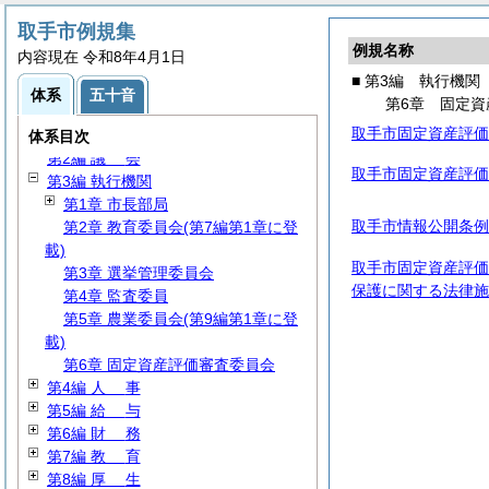
取手市例規集
例規名称
内容現在 令和8年4月1日
■ 第3編 執行機関
体系
五十音
第6章 固定資
取手市固定資産評価
第1編
総
規
体系目次
第2編
議
会
取手市固定資産評価
第3編 執行機関
第1章 市長部局
取手市情報公開条例
第2章 教育委員会(第7編第1章に登
載)
取手市固定資産評価
第3章 選挙管理委員会
保護に関する法律施
第4章 監査委員
第5章 農業委員会(第9編第1章に登
載)
第6章 固定資産評価審査委員会
第4編
人
事
第5編
給
与
第6編
財
務
第7編
教
育
第8編
厚
生