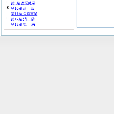
第9編 産業経済
第10編
建
設
第11編 公営事業
第12編
消
防
第13編
規
約