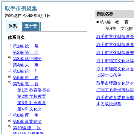
取手市例規集
例規名称
内容現在 令和8年4月1日
■ 第7編
教
育
体系
五十音
第4章 文化財
取手市文化財保護条
体系目次
取手市文化財保護条
第1編
総
規
第2編
議
会
取手市文化財保護審
第3編 執行機関
取手市指定文化財等
第4編
人
事
取手市埋蔵文化財セ
第5編
給
与
に関する条例
第6編
財
務
取手市埋蔵文化財セ
第7編
教
育
に関する条例施行規
第1章 教育委員会
第2章 学校教育
取手市教育委員会歴
第3章 社会教育
する取扱規程
第4章 文化財
第8編
厚
生
第9編 産業経済
第10編
建
設