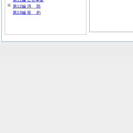
第11編 公営事業
第12編
消
防
第13編
規
約