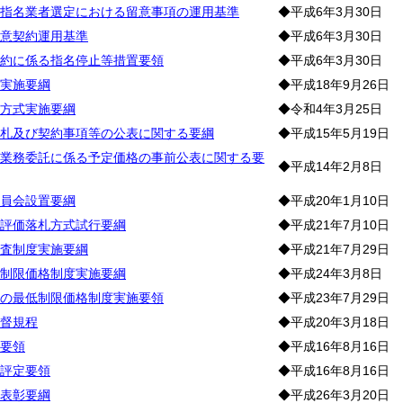
指名業者選定における留意事項の運用基準
◆平成6年3月30日
意契約運用基準
◆平成6年3月30日
約に係る指名停止等措置要領
◆平成6年3月30日
実施要綱
◆平成18年9月26日
方式実施要綱
◆令和4年3月25日
札及び契約事項等の公表に関する要綱
◆平成15年5月19日
業務委託に係る予定価格の事前公表に関する要
◆平成14年2月8日
員会設置要綱
◆平成20年1月10日
評価落札方式試行要綱
◆平成21年7月10日
査制度実施要綱
◆平成21年7月29日
制限価格制度実施要綱
◆平成24年3月8日
の最低制限価格制度実施要領
◆平成23年7月29日
督規程
◆平成20年3月18日
要領
◆平成16年8月16日
評定要領
◆平成16年8月16日
表彰要綱
◆平成26年3月20日