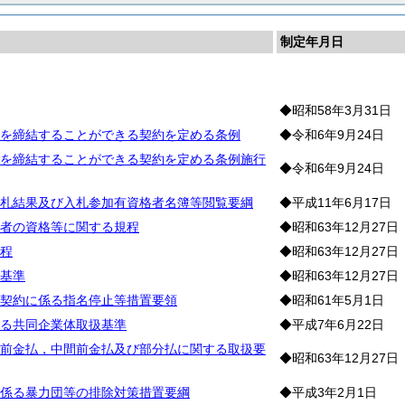
制定年月日
約
◆昭和58年3月31日
を締結することができる契約を定める条例
◆令和6年9月24日
を締結することができる契約を定める条例施行
◆令和6年9月24日
札結果及び入札参加有資格者名簿等閲覧要綱
◆平成11年6月17日
者の資格等に関する規程
◆昭和63年12月27日
程
◆昭和63年12月27日
基準
◆昭和63年12月27日
契約に係る指名停止等措置要領
◆昭和61年5月1日
る共同企業体取扱基準
◆平成7年6月22日
前金払，中間前金払及び部分払に関する取扱要
◆昭和63年12月27日
係る暴力団等の排除対策措置要綱
◆平成3年2月1日