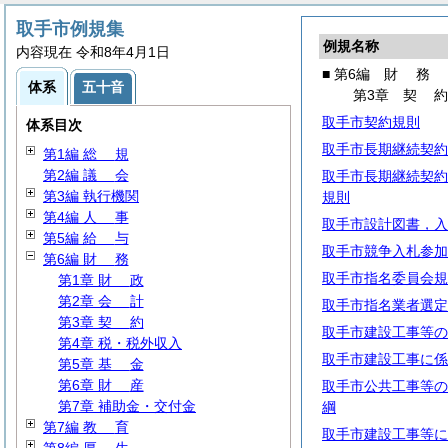
取手市例規集
例規名称
内容現在 令和8年4月1日
■ 第6編
財
務
体系
五十音
第3章
契
取手市契約規則
体系目次
取手市長期継続契約
第1編
総
規
第2編
議
会
取手市長期継続契約
第3編 執行機関
規則
第4編
人
事
取手市設計図書，入
第5編
給
与
取手市競争入札参加
第6編
財
務
取手市指名委員会規
第1章
財
政
第2章
会
計
取手市指名業者選定
第3章
契
約
取手市建設工事等の
第4章 税・税外収入
取手市建設工事に係
第5章
基
金
第6章
財
産
取手市公共工事等の
第7章 補助金・交付金
綱
第7編
教
育
取手市建設工事等に