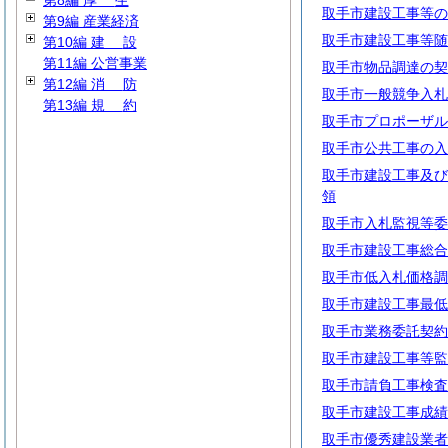
第8編
厚
生
取手市建設工事等の
第9編 産業経済
取手市建設工事等随
第10編
建
設
第11編 公営事業
取手市物品調達の契
第12編
消
防
取手市一般競争入札
第13編
規
約
取手市プロポーザル
取手市公共工事の入
取手市建設工事及び
領
取手市入札監視等委
取手市建設工事総合
取手市低入札価格調
取手市建設工事最低
取手市業務委託契約
取手市建設工事等監
取手市請負工事検査
取手市建設工事成績
取手市優秀建設業者