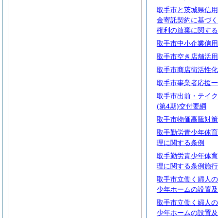
取手市と茨城県信用
金寄託契約に基づく
権利の放棄に関する
取手市中小企業信用
取手市空き店舗活用
取手市商店街活性化
取手市事業者応援一
取手市出前・テイク
(第4期)交付要綱
取手市物価高騰対策
取手勤労青少年体育
理に関する条例
取手勤労青少年体育
理に関する条例施行
取手市立働く婦人の
少年ホームの設置及
取手市立働く婦人の
少年ホームの設置及