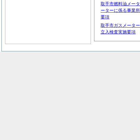
取手市燃料油メータ
ーターに係る事業所
要項
取手市ガスメーター
立入検査実施要項