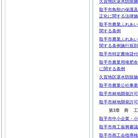
久賀地区湛水防除施
取手市鳥獣の保護及
正化に関する法律施
取手市農業ふれあい
関する条例
取手市農業ふれあい
関する条例施行規則
取手市特定農地貸付
取手市農業用堆肥舎
に関する条例
久賀地区湛水防除施
取手市農業公社事業
取手市林地開発許可
取手市林地開発許可
第3章
商
取手市中小企業・小
取手市商工振興審議
取手市商工会指導検