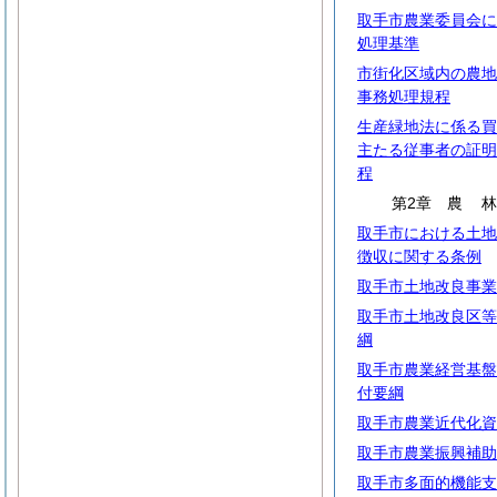
取手市農業委員会に
処理基準
市街化区域内の農地
事務処理規程
生産緑地法に係る買
主たる従事者の証明
程
第2章
農
取手市における土地
徴収に関する条例
取手市土地改良事業
取手市土地改良区等
綱
取手市農業経営基盤
付要綱
取手市農業近代化資
取手市農業振興補助
取手市多面的機能支