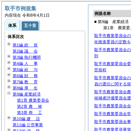
取手市例規集
例規名称
内容現在 令和8年4月1日
■ 第9編 産業経済
体系
五十音
第1章 農業委
取手市農業委員会の
体系目次
化推進委員の定数を
第1編
総
規
取手市農業委員会の
第2編
議
会
則
第3編 執行機関
第4編
人
事
取手市農業委員会委
第5編
給
与
営規程
第6編
財
務
取手市農業委員会の
第7編
教
育
員の選任に関する規
第8編
厚
生
取手市農業委員会農
第9編 産業経済
候補者評価委員会運
第1章 農業委員会
取手市農業委員会会
第2章
農
林
第3章
商
工
取手市農業委員会常
第10編
建
設
取手市農業委員会事
第11編 公営事業
取手市農業委員褒賞