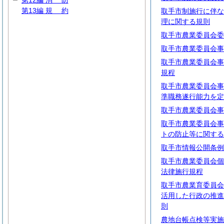
第12編
消
防
第13編
規
約
取手市制施行に伴な
理に関する規則
取手市農業委員会委
取手市農業委員会事
取手市農業委員会事
規程
取手市農業委員会事
準職務遂行能力を定
取手市農業委員会事
取手市農業委員会事
トの防止等に関する
取手市情報公開条例
取手市農業委員会個
法律施行規程
取手市農業育委員会
活用した行政の推進
則
農地台帳点検等実施