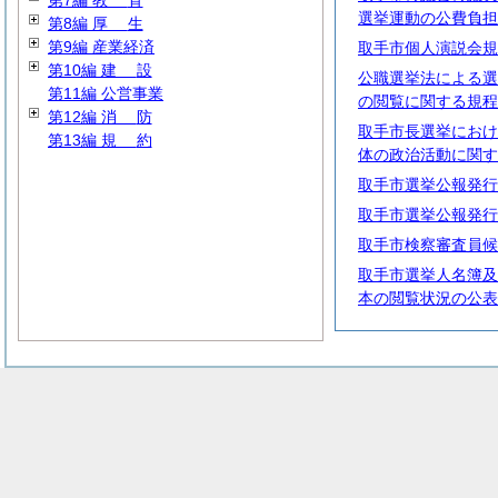
第7編
教
育
選挙運動の公費負担
第8編
厚
生
第9編 産業経済
取手市個人演説会規
第10編
建
設
公職選挙法による選
第11編 公営事業
の閲覧に関する規程
第12編
消
防
取手市長選挙におけ
第13編
規
約
体の政治活動に関す
取手市選挙公報発行
取手市選挙公報発行
取手市検察審査員候
取手市選挙人名簿及
本の閲覧状況の公表