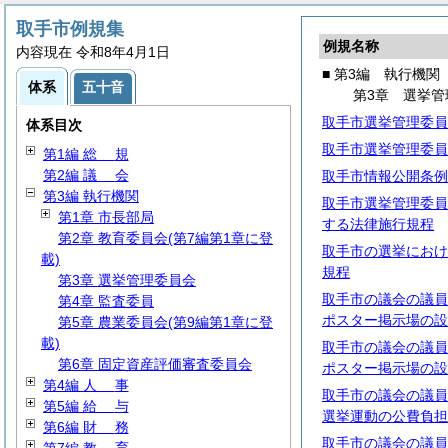
取手市例規集
例規名称
内容現在 令和8年4月1日
■ 第3編 執行機関
体系
五十音
第3章 選挙管
取手市選挙管理委員
体系目次
取手市選挙管理委員
第1編
総
規
第2編
議
会
取手市情報公開条例
第3編 執行機関
取手市選挙管理委員
第1章 市長部局
する法律施行規程
第2章 教育委員会(第7編第1章に登
取手市の選挙におけ
載)
規程
第3章 選挙管理委員会
取手市の議会の議員
第4章 監査委員
ポスター掲示場の設
第5章 農業委員会(第9編第1章に登
載)
取手市の議会の議員
第6章 固定資産評価審査委員会
ポスター掲示場の設
第4編
人
事
取手市の議会の議員
第5編
給
与
選挙運動の公費負担
第6編
財
務
取手市の議会の議員