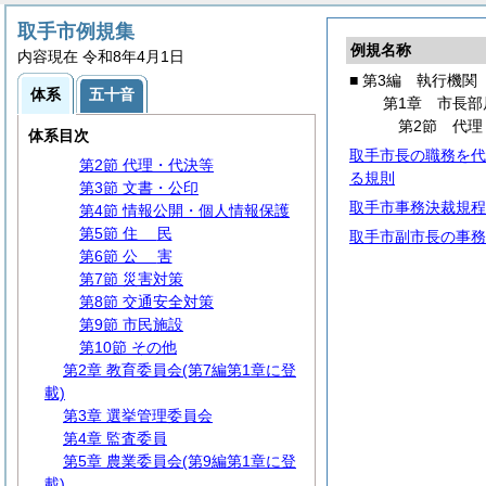
取手市例規集
例規名称
第1編
総
規
内容現在 令和8年4月1日
第2編
議
会
■ 第3編 執行機関
体系
五十音
第3編 執行機関
第1章 市長部
第1章 市長部局
第2節 代理
体系目次
第1節 事務分掌
取手市長の職務を代
第2節 代理・代決等
る規則
第3節 文書・公印
取手市事務決裁規程
第4節 情報公開・個人情報保護
第5節
住
民
取手市副市長の事務
第6節
公
害
第7節 災害対策
第8節 交通安全対策
第9節 市民施設
第10節 その他
第2章 教育委員会(第7編第1章に登
載)
第3章 選挙管理委員会
第4章 監査委員
第5章 農業委員会(第9編第1章に登
載)