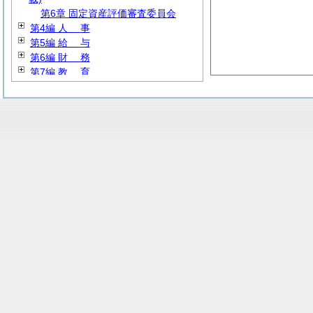
第6章 固定資産評価審査委員会
第4編
人
事
第5編
給
与
第6編
財
務
第7編
教
育
第8編
厚
生
第9編 産業経済
第10編
建
設
第11編 公営事業
第12編
消
防
第13編
規
約