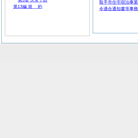
第3章 火災予防
取手市住宅宿泊事業
第13編
規
約
令適合通知書等事務