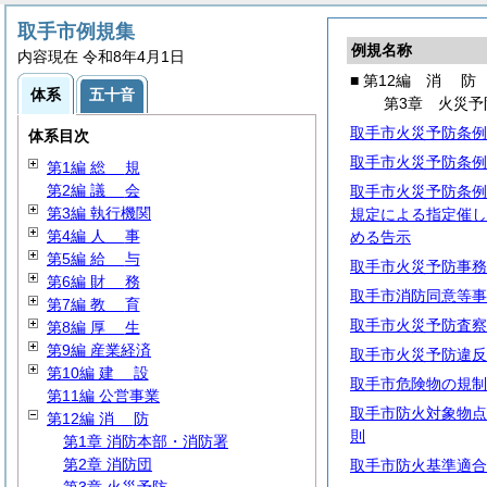
取手市例規集
例規名称
内容現在 令和8年4月1日
■ 第12編
消
防
体系
五十音
第3章 火災予
取手市火災予防条例
体系目次
取手市火災予防条例
第1編
総
規
第2編
議
会
取手市火災予防条例
第3編 執行機関
規定による指定催し
第4編
人
事
める告示
第5編
給
与
取手市火災予防事務
第6編
財
務
取手市消防同意等事
第7編
教
育
取手市火災予防査察
第8編
厚
生
第9編 産業経済
取手市火災予防違反
第10編
建
設
取手市危険物の規制
第11編 公営事業
取手市防火対象物点
第12編
消
防
則
第1章 消防本部・消防署
第2章 消防団
取手市防火基準適合