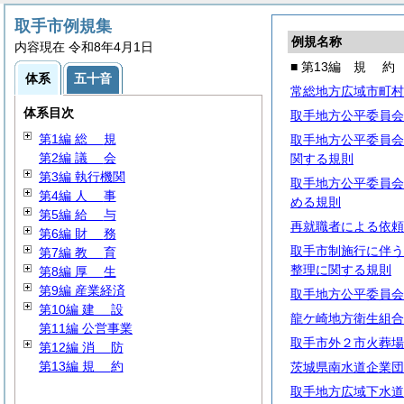
取手市例規集
例規名称
内容現在 令和8年4月1日
■ 第13編
規
約
体系
五十音
常総地方広域市町村
体系目次
取手地方公平委員会
第1編
総
規
取手地方公平委員会
第2編
議
会
関する規則
第3編 執行機関
取手地方公平委員会
第4編
人
事
める規則
第5編
給
与
再就職者による依頼
第6編
財
務
取手市制施行に伴う
第7編
教
育
整理に関する規則
第8編
厚
生
第9編 産業経済
取手地方公平委員会
第10編
建
設
龍ケ崎地方衛生組合
第11編 公営事業
取手市外２市火葬場
第12編
消
防
第13編
規
約
茨城県南水道企業団
取手地方広域下水道