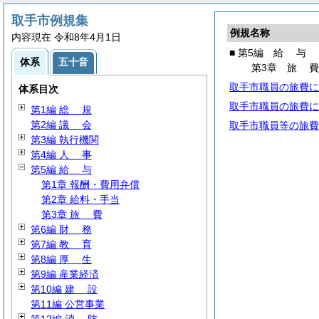
取手市例規集
例規名称
内容現在 令和8年4月1日
■ 第5編
給
与
体系
五十音
第3章
旅
取手市職員の旅費に
体系目次
取手市職員の旅費に
第1編
総
規
第2編
議
会
取手市職員等の旅費
第3編 執行機関
第4編
人
事
第5編
給
与
第1章 報酬・費用弁償
第2章 給料・手当
第3章
旅
費
第6編
財
務
第7編
教
育
第8編
厚
生
第9編 産業経済
第10編
建
設
第11編 公営事業