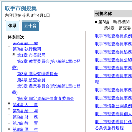
取手市例規集
例規名称
内容現在 令和8年4月1日
■ 第3編 執行機関
体系
五十音
第4章 監査委
取手市監査委員条例
第1編
総
規
体系目次
第2編
議
会
取手市監査委員事務
第3編 執行機関
取手市監査委員処務
第1章 市長部局
取手市監査委員公印
第2章 教育委員会(第7編第1章に登
載)
取手市監査委員事務
第3章 選挙管理委員会
取手市監査委員事務
第4章 監査委員
程
第5章 農業委員会(第9編第1章に登
取手市監査委員事務
載)
取手市監査委員事務
第6章 固定資産評価審査委員会
第4編
人
事
取手市情報公開条例
第5編
給
与
取手市監査委員個人
第6編
財
務
取手市監査委員に係
第7編
教
育
る条例施行規程
第8編
厚
生