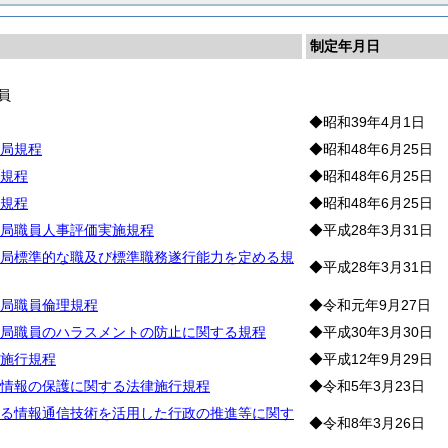
制定年月日
員
◆昭和39年4月1日
局規程
◆昭和48年6月25日
規程
◆昭和48年6月25日
規程
◆昭和48年6月25日
局職員人事評価実施規程
◆平成28年3月31日
局標準的な職及び標準職務遂行能力を定める規
◆平成28年3月31日
局職員倫理規程
◆令和元年9月27日
局職員のハラスメントの防止に関する規程
◆平成30年3月30日
施行規程
◆平成12年9月29日
情報の保護に関する法律施行規程
◆令和5年3月23日
る情報通信技術を活用した行政の推進等に関す
◆令和8年3月26日