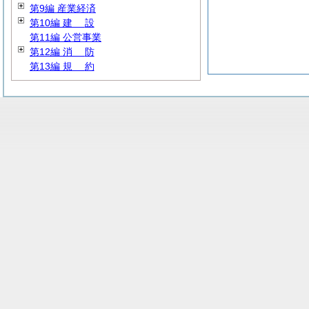
第9編 産業経済
第10編
建
設
第11編 公営事業
第12編
消
防
第13編
規
約