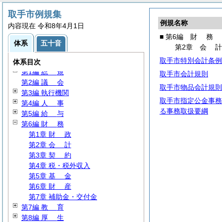
取手市例規集
例規名称
内容現在 令和8年4月1日
■ 第6編
財
務
体系
五十音
第2章
会
取手市特別会計条例
体系目次
第1編
総
規
取手市会計規則
第2編
議
会
取手市物品会計規則
第3編 執行機関
取手市指定公金事務
第4編
人
事
る事務取扱要綱
第5編
給
与
第6編
財
務
第1章
財
政
第2章
会
計
第3章
契
約
第4章 税・税外収入
第5章
基
金
第6章
財
産
第7章 補助金・交付金
第7編
教
育
第8編
厚
生