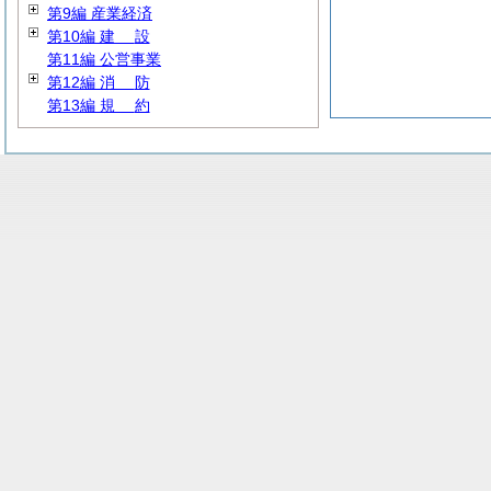
第9編 産業経済
第10編
建
設
第11編 公営事業
第12編
消
防
第13編
規
約