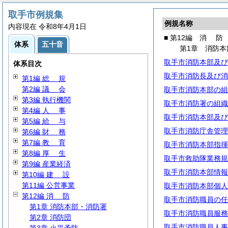
取手市例規集
例規名称
内容現在 令和8年4月1日
■ 第12編
消
防
体系
五十音
第1章 消防本
取手市消防本部及び
体系目次
取手市消防長及び消
第1編
総
規
第2編
議
会
取手市消防本部の組
第3編 執行機関
取手市消防署の組織
第4編
人
事
取手市消防本部及び
第5編
給
与
取手市消防庁舎管理
第6編
財
務
第7編
教
育
取手市消防本部指揮
第8編
厚
生
取手市救助隊業務規
第9編 産業経済
取手市消防本部情報
第10編
建
設
第11編 公営事業
取手市消防本部個人
第12編
消
防
取手市消防職員の任
第1章 消防本部・消防署
取手市消防職員服務
第2章 消防団
取手市消防職員人事