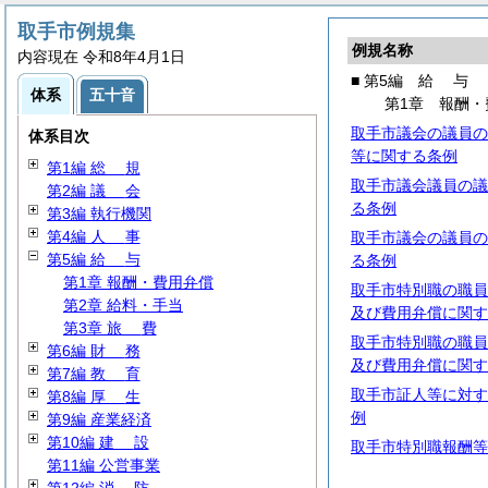
取手市例規集
例規名称
内容現在 令和8年4月1日
■ 第5編
給
与
体系
五十音
第1章 報酬・
取手市議会の議員の
体系目次
等に関する条例
第1編
総
規
取手市議会議員の議
第2編
議
会
る条例
第3編 執行機関
第4編
人
事
取手市議会の議員の
第5編
給
与
る条例
第1章 報酬・費用弁償
取手市特別職の職員
第2章 給料・手当
及び費用弁償に関す
第3章
旅
費
取手市特別職の職員
第6編
財
務
及び費用弁償に関す
第7編
教
育
取手市証人等に対す
第8編
厚
生
例
第9編 産業経済
第10編
建
設
取手市特別職報酬等
第11編 公営事業